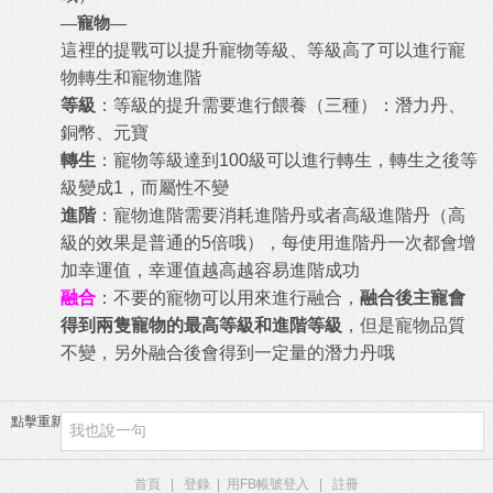
—
寵物—
這裡的提戰可以提升寵物等級、等級高了可以進行寵
物轉生和寵物進階
等級
：等級的提升需要進行餵養（三種）：潛力丹、
銅幣、元寶
轉生
：寵物等級達到100級可以進行轉生，轉生之後等
級變成1，而屬性不變
進階
：寵物進階需要消耗進階丹或者高級進階丹（高
級的效果是普通的5倍哦），每使用進階丹一次都會增
加幸運值，幸運值越高越容易進階成功
融合
：不要的寵物可以用來進行融合，
融合後主寵會
得到兩隻寵物的最高等級和進階等級
，但是寵物品質
不變，另外融合後會得到一定量的潛力丹哦
點擊重新加載
首頁
|
登錄
|
用FB帳號登入
|
註冊