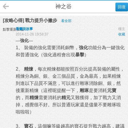
神之谷
回復
[攻略心得] 戰力提升小撇步
看全部
看圖說故事
樓主
點擊重新加載
2014-11-26 19:58:37
收藏
—
強化—
1
、 裝備的強化需要消耗銅幣，
強化
功能分為一鍵強化
和普通強化（強化過程會出現
暴擊
）
2
、
精煉
，每次精煉都能按照百分比提高裝備的屬性，
精煉分為銅、銀、金三個品質，金為最高，如果精煉
到進以下品質不滿意，可以進行雕琢消除銅、銀，然
後重新精煉（這裡呢提醒一下，
雕琢
是要消耗
元寶
的，而
精煉
需要消耗的
精元
又難獲得，加了戰力又消
掉，感覺很不好。所以普通玩家還是儘量不要雕琢啦
啦啦啦）
3
、
寶石
，這個嘛等級越高的寶石提升戰力越高，建議