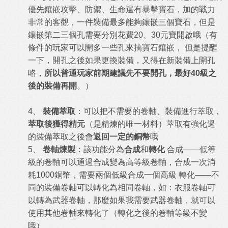
優先鑲嵌攻擊、防禦、生命還有暴擊寶石，加的戰力
非常的客觀，一件裝備最多能夠鑲嵌三個寶石，但是
鑲嵌第二三個孔需要分別花費20、30元寶開啟哦（有
條件的玩家可以開多一些孔來搞寶石鑲嵌， 但是提醒
一下，開孔之後如果更換裝備，又得在新裝備上開孔
咯，
所以普通玩家前期建議先不要開孔，最好40級之
後的裝備再開
。）
4
、
裝備萃取
：可以把不需要的卷軸、裝備進行萃取，
萃取後獲得精元
（是精煉的唯一材料）萃取有強化過
的裝備萃取之後會
返回一定的銅幣
哦
5
、
卷軸煉製
：該功能分為
合成
和
轉化
合成——低等
級的卷軸可以通過合成變為高等級卷軸，合成一次消
耗1000銅幣，需要兩個低級合成一個高級 轉化——不
同的裝備卷軸可以轉化為相同卷軸，如：衣服卷軸可
以轉為武器卷軸，那麼如果我需要武器卷軸，就可以
使用其他卷軸來轉化了（轉化之後的卷軸等級不變
哦）