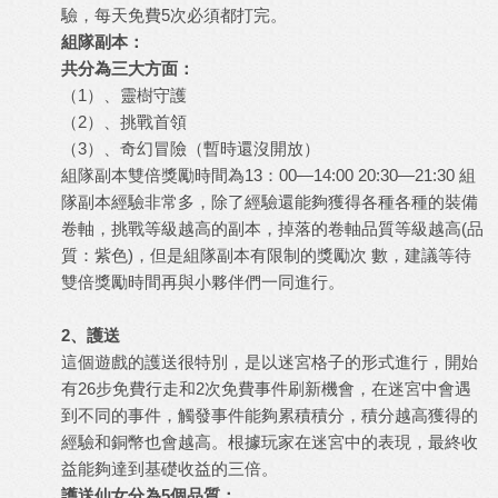
驗，每天免費5次必須都打完。
組隊副本：
共分為三大方面：
（1）、靈樹守護
（2）、挑戰首領
（3）、奇幻冒險（暫時還沒開放）
組隊副本雙倍獎勵時間為13：00—14:00 20:30—21:30 組
隊副本經驗非常多，除了經驗還能夠獲得各種各種的裝備
卷軸，挑戰等級越高的副本，掉落的卷軸品質等級越高(品
質：紫色)，但是組隊副本有限制的獎勵次 數，建議等待
雙倍獎勵時間再與小夥伴們一同進行。
2、護送
這個遊戲的護送很特別，是以迷宮格子的形式進行，開始
有26步免費行走和2次免費事件刷新機會，在迷宮中會遇
到不同的事件，觸發事件能夠累積積分，積分越高獲得的
經驗和銅幣也會越高。根據玩家在迷宮中的表現，最終收
益能夠達到基礎收益的三倍。
護送仙女分為5個品質：