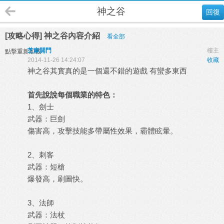
神之谷
回復
[攻略心得] 神之谷內容介紹
看全部
芝麻開門
樓主
點擊重新加載
2014-11-26 14:24:07
收藏
神之谷其實真的是一個還不錯的遊戲 有蠻多東西
首先說說每個職業的特色：
1、劍士
武器：巨劍
傷害高，攻擊技能多帶屬性效果，霸體眩暈。
2、刺客
武器：短槍
爆發高，刷圖快。
3、法師
武器：法杖