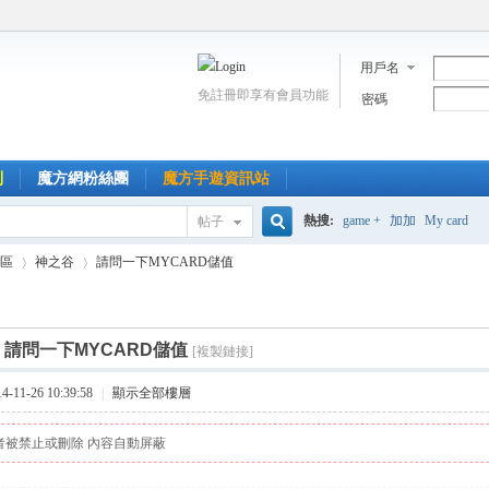
用戶名
免註冊即享有會員功能
密碼
到
魔方網粉絲團
魔方手遊資訊站
熱搜:
game +
加加
My card
帖子
搜
區
神之谷
請問一下MYCARD儲值
索
]
請問一下MYCARD儲值
[複製鏈接]
›
›
11-26 10:39:58
|
顯示全部樓層
者被禁止或刪除 內容自動屏蔽