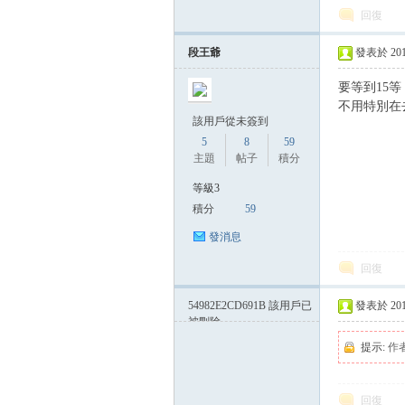
回復
段王爺
發表於 2014-
方
要等到15等
不用特別在
該用戶從未簽到
5
8
59
主題
帖子
積分
等級3
積分
59
發消息
網
回復
54982E2CD691B
該用戶已
發表於 2014-
被刪除
提示:
作
回復