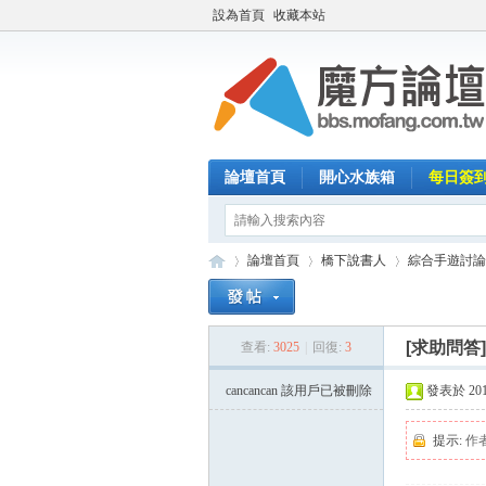
設為首頁
收藏本站
論壇首頁
開心水族箱
每日簽
論壇首頁
橋下說書人
綜合手遊討論
[求助問答
查看:
3025
|
回復:
3
魔
»
›
›
cancancan
該用戶已被刪除
發表於 2014-
提示:
作