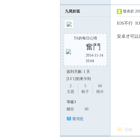
九尾妖弧
發表於 2014-
IOS不行 
安卓才可以用
TA的每日心情
奮鬥
2014-11-14
10:04
簽到天數: 1 天
[LV.1]初來乍到
2
5
60
主題
帖子
積分
等級3
積分
60
發消息
回復