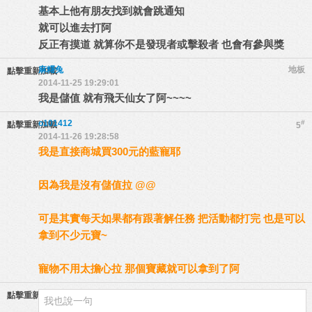
基本上他有朋友找到就會跳通知
就可以進去打阿
反正有摸道 就算你不是發現者或擊殺者 也會有參與獎
麻糬兔
地板
點擊重新加載
2014-11-25 19:29:01
我是儲值 就有飛天仙女了阿~~~~
o101412
#
點擊重新加載
5
2014-11-26 19:28:58
我是直接商城買300元的藍寵耶
因為我是沒有儲值拉 @@
可是其實每天如果都有跟著解任務 把活動都打完 也是可以
拿到不少元寶~
寵物不用太擔心拉 那個寶藏就可以拿到了阿
點擊重新加載