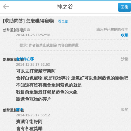
神之谷
回復
[求助問答] 怎麼獲得寵物
看全部
東東西西
該用戶已被刪除
樓主
點擊重新加載
2014-11-25 16:52:58
收藏
提示:
作者被禁止或刪除 內容自動屏蔽
老爺你在哪
沙發
點擊重新加載
2014-11-25 17:52:53
可以去打寶藏守衛阿
會掉白色寵物 或是寵物碎片 運氣好可以拿到藍色的寵物吧
不知道有沒有機會拿到紫色的就是
我目前拿過最好就是藍色的大象
跟紫色寵物的碎片
霸天
板凳
點擊重新加載
2014-11-25 17:55:12
寶藏守衛好阿
會有各種獎勵