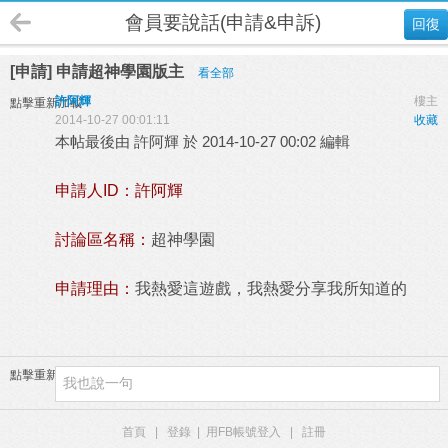
會員要說話(申請&申訴)
回復
[申請] 申請超神學園版主
看全部
許阿輝
樓主
點擊重新加載
2014-10-27 00:01:11
收藏
本帖最後由 許阿輝 於 2014-10-27 00:02 編輯
申請人ID：許阿輝
討論區名稱：
超神學園
申請理由：
我熱愛這遊戲，我熱愛分享我所知道的
點擊重新加載
首頁
|
登錄
|
用FB帳號登入
|
註冊