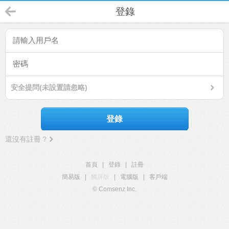
登錄
安全提問(未設置請忽略)
登錄
還沒有註冊？
首頁
|
登錄
|
註冊
簡易版
|
觸屏版
|
電腦版
|
客戶端
© Comsenz Inc.