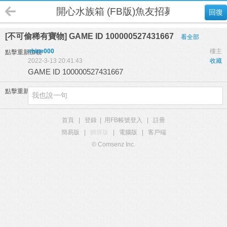
開心水族箱 (FB版)魚友招募
回復
[不可偷稀有寶物] GAME ID 100000527431667
看全部
shine000
樓主
點擊重新加載
2022-3-13 20:41:43
收藏
GAME ID 100000527431667
點擊重新加載
首頁
|
登錄
|
用FB帳號登入
|
註冊
簡易版
|
觸屏版
|
電腦版
|
客戶端
© Comsenz Inc.