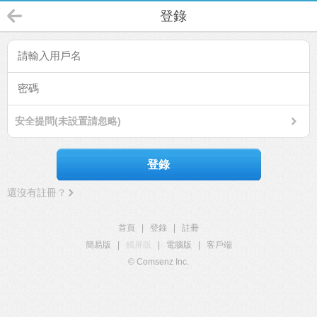
登錄
安全提問(未設置請忽略)
登錄
還沒有註冊？
首頁
|
登錄
|
註冊
簡易版
|
觸屏版
|
電腦版
|
客戶端
© Comsenz Inc.