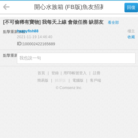
開心水族箱 (FB版)魚友招募
回復
[不可偷稀有寶物] 我每天上線 會做任務 缺朋友
看全部
happyfish88
樓主
點擊重新加載
2021-11-19 14:46:40
收藏
ID:
100002422165689
點擊重新加載
首頁
|
登錄
|
用FB帳號登入
|
註冊
簡易版
|
觸屏版
|
電腦版
|
客戶端
© Comsenz Inc.