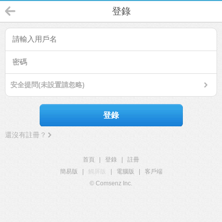
登錄
安全提問(未設置請忽略)
登錄
還沒有註冊？
首頁
|
登錄
|
註冊
簡易版
|
觸屏版
|
電腦版
|
客戶端
© Comsenz Inc.