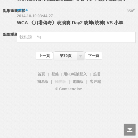
e9504
#
點擊重新加載
350
2014-10-10 03:44:27
WCA 《刀塔傳奇》表演賽 Day2 統坤(統神) VS 小羊
點擊重新加載
上一頁
第70頁
下一頁
首頁
|
登錄
|
用FB帳號登入
|
註冊
簡易版
|
觸屏版
|
電腦版
|
客戶端
© Comsenz Inc.