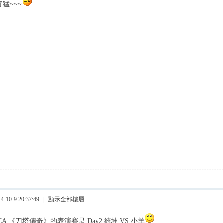
好猛~~~
10-9 20:37:49
|
顯示全部樓層
A 《刀塔傳奇》的表演賽是 Day2 統坤 VS 小羊