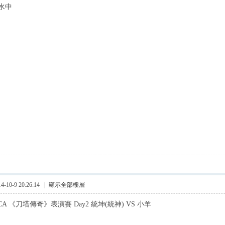
水中
10-9 20:26:14
|
顯示全部樓層
A 《刀塔傳奇》表演賽 Day2 統坤(統神) VS 小羊