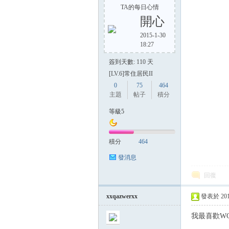
TA的每日心情
開心
2015-1-30
18:27
簽到天數: 110 天
[LV.6]常住居民II
0
75
464
主題
帖子
積分
等級5
積分
464
發消息
回復
xxqazwerxx
發表於 2014-
我最喜歡WC