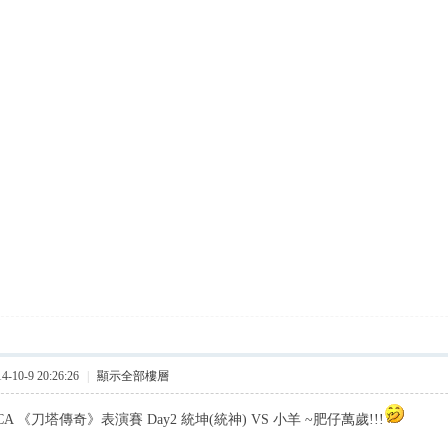
10-9 20:26:26
|
顯示全部樓層
 《刀塔傳奇》表演賽 Day2 統坤(統神) VS 小羊 ~肥仔萬歲!!!