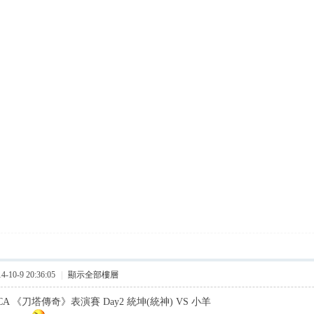
10-9 20:36:05
|
顯示全部樓層
A 《刀塔傳奇》表演賽 Day2 統坤(統神) VS 小羊