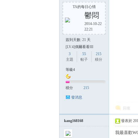
TA的每日心情
鬱悶
2014-10-22
22:21
簽到天數: 21 天
[LV.4]偶爾看看III
3
55
215
主題
帖子
積分
等級4
積分
215
發消息
回復
kang168168
發表於 2014-
我最喜歡WC