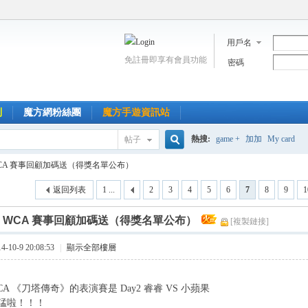
用戶名
免註冊即享有會員功能
密碼
到
魔方網粉絲團
魔方手遊資訊站
熱搜:
game +
加加
My card
帖子
搜
CA 賽事回顧加碼送（得獎名單公布）
返回列表
1 ...
2
3
4
5
6
7
8
9
1
索
]
WCA 賽事回顧加碼送（得獎名單公布）
[複製鏈接]
10-9 20:08:53
|
顯示全部樓層
A 《刀塔傳奇》的表演賽是 Day2 睿睿 VS 小蘋果
猛啦！！！