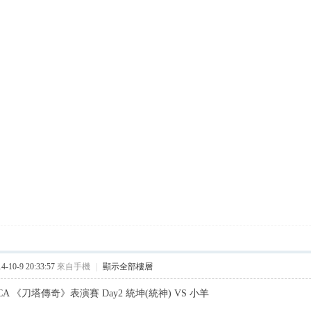
10-9 20:33:57
來自手機
|
顯示全部樓層
A 《刀塔傳奇》表演賽 Day2 統坤(統神) VS 小羊