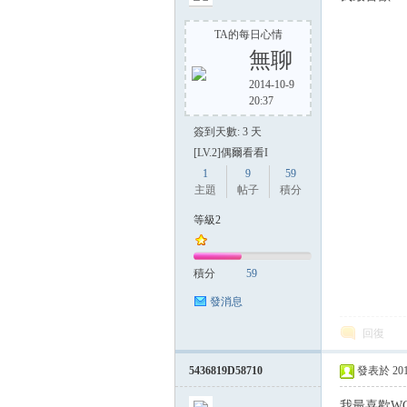
TA的每日心情
無聊
2014-10-9
20:37
簽到天數: 3 天
[LV.2]偶爾看看I
1
9
59
主題
帖子
積分
等級2
積分
59
發消息
回復
5436819D58710
發表於 2014-
我最喜歡WC