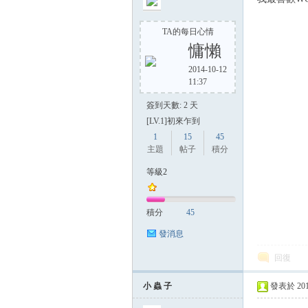
TA的每日心情
慵懶
2014-10-12
11:37
簽到天數: 2 天
[LV.1]初來乍到
1
15
45
主題
帖子
積分
等級2
積分
45
發消息
回復
小 蟲 子
發表於 2014-