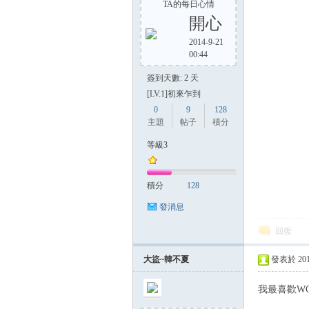
TA的每日心情
開心
2014-9-21
00:44
簽到天數: 2 天
[LV.1]初來乍到
0
9
128
主題
帖子
積分
等級3
積分
128
發消息
回復
大盜~韓不夏
發表於 2014-
我最喜歡WCA