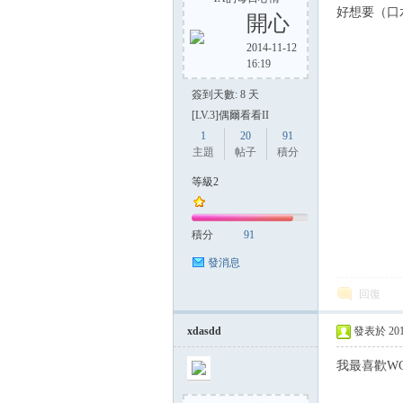
好想要（口
開心
2014-11-12
16:19
方
簽到天數: 8 天
[LV.3]偶爾看看II
1
20
91
主題
帖子
積分
等級2
積分
91
網
發消息
回復
xdasdd
發表於 2014-
我最喜歡WC