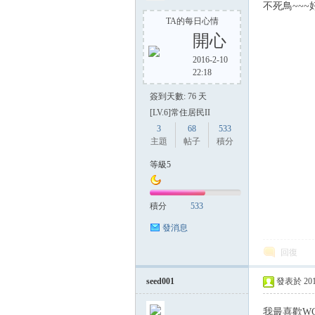
不死鳥~~~
TA的每日心情
開心
2016-2-10
22:18
簽到天數: 76 天
[LV.6]常住居民II
3
68
533
主題
帖子
積分
等級5
積分
533
發消息
回復
seed001
發表於 2014-
我最喜歡WC