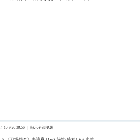
10-9 20:39:56
|
顯示全部樓層
A 《刀塔傳奇》表演賽 Day2 統坤(統神) VS 小羊