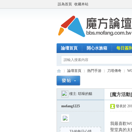
設為首頁
收藏本站
論壇首頁
開心水族箱
每日簽
論壇首頁
熱門手游
刀塔傳奇
W
樓主:
聒噪的貓
[魔方活動
魔
»
›
›
›
mofang1225
發表於 2014-
我最喜歡WC
聖堂真的太
TA的每日心情