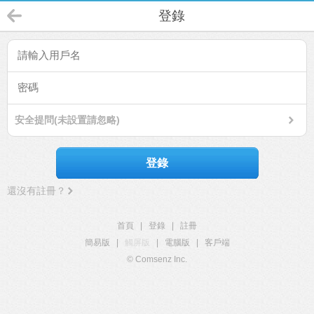
登錄
安全提問(未設置請忽略)
登錄
還沒有註冊？
首頁
|
登錄
|
註冊
簡易版
|
觸屏版
|
電腦版
|
客戶端
© Comsenz Inc.