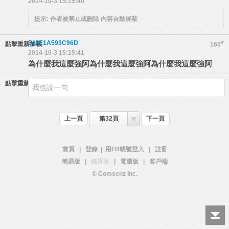
2014-10-3 15:15:40
提示:
作者被禁止或刪除 內容自動屏蔽
542E1A593C96D
#
點擊重新加載
160
2014-10-3 15:15:41
為什麼我這麼強阿為什麼我這麼強阿為什麼我這麼強阿
點擊重新加載
上一頁
第32頁
下一頁
首頁
|
登錄
|
用FB帳號登入
|
註冊
簡易版
|
觸屏版
|
電腦版
|
客戶端
© Comsenz Inc.