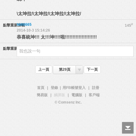
\太坤拉/\太坤拉/\太坤拉/\太坤拉/
h666665
#
點擊重新加載
145
2014-10-3 15:14:26
恭喜統坤!!! 太!!!坤!!!!啦!!!!!!!!!!!!!!!!!!!!!
點擊重新加載
上一頁
第29頁
下一頁
首頁
|
登錄
|
用FB帳號登入
|
註冊
簡易版
|
觸屏版
|
電腦版
|
客戶端
© Comsenz Inc.