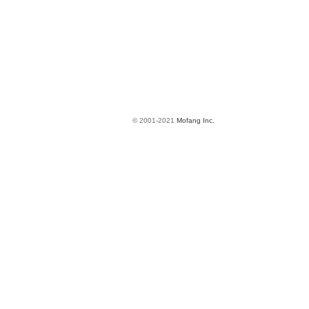
© 2001-2021
Mofang Inc.