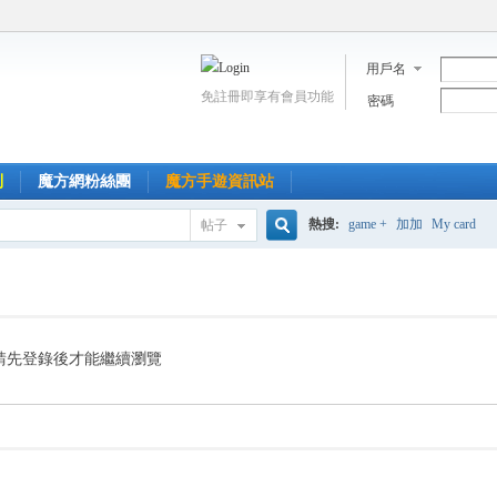
用戶名
免註冊即享有會員功能
密碼
到
魔方網粉絲團
魔方手遊資訊站
熱搜:
game +
加加
My card
帖子
搜
索
請先登錄後才能繼續瀏覽