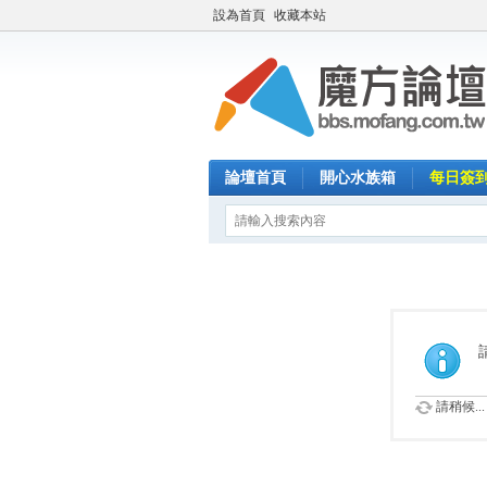
設為首頁
收藏本站
論壇首頁
開心水族箱
每日簽
請稍候...