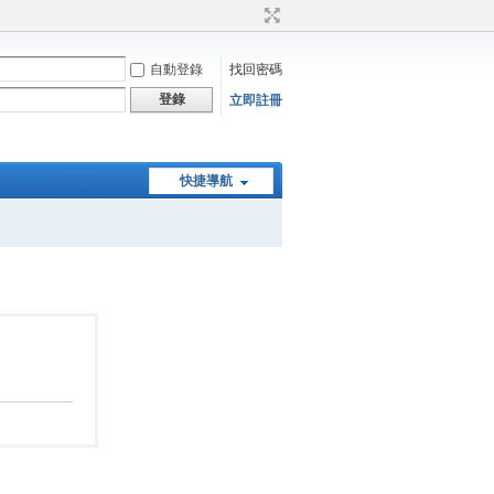
自動登錄
找回密碼
登錄
立即註冊
快捷導航