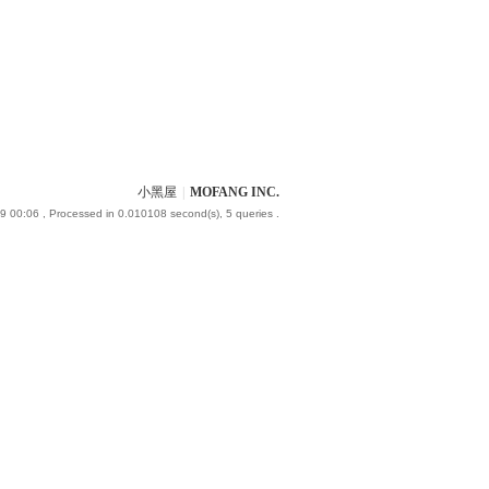
小黑屋
|
MOFANG INC.
9 00:06
, Processed in 0.010108 second(s), 5 queries .