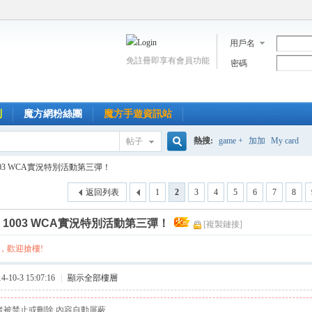
用戶名
免註冊即享有會員功能
密碼
到
魔方網粉絲團
魔方手遊資訊站
熱搜:
game +
加加
My card
帖子
搜
003 WCA實況特別活動第三彈！
返回列表
1
2
3
4
5
6
7
8
索
]
1003 WCA實況特別活動第三彈！
[複製鏈接]
，歡迎搶樓!
10-3 15:07:16
|
顯示全部樓層
者被禁止或刪除 內容自動屏蔽