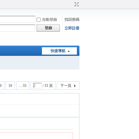
自動登錄
找回密碼
登錄
立即註冊
快捷導航
9
10
... 33
/ 33 頁
下一頁