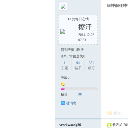
統坤個種坤呀
TA的每日心情
擦汗
2014-12-26
07:33
簽到天數: 89 天
[LV.6]常住居民II
1
94
381
主題
帖子
積分
等級5
積分
381
發消息
回復
vrockwoody36
發表於 2014-