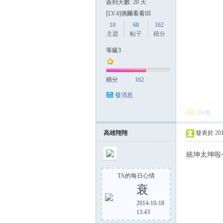
簽到天數: 20 天
[LV.4]偶爾看看III
10
68
162
主題
帖子
積分
等級3
積分
162
發消息
回復
高雄翔翔
發表於 2014-
統坤太坤啦~~
TA的每日心情
衰
2014-10-18
13:43