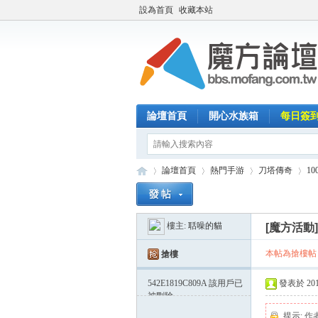
設為首頁
收藏本站
論壇首頁
開心水族箱
每日簽
論壇首頁
熱門手游
刀塔傳奇
1
樓主:
聒噪的貓
[魔方活動
魔
»
›
›
›
本帖為搶樓帖
搶樓
542E1819C809A
該用戶已
發表於 2014-
被刪除
提示:
作