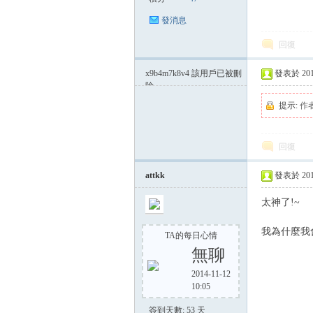
發消息
回復
x9b4m7k8v4
該用戶已被刪
發表於 2014-
除
提示:
作
回復
attkk
發表於 2014-
太神了!~
我為什麼我
TA的每日心情
無聊
2014-11-12
10:05
簽到天數: 53 天