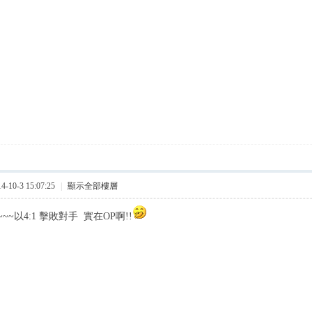
10-3 15:07:25
|
顯示全部樓層
~以4:1 擊敗對手 實在OP啊!!