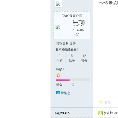
toyz表示:
TA的每日心情
無聊
2014-10-3
14:30
簽到天數: 3 天
[LV.2]偶爾看看I
0
5
12
主題
帖子
積分
等級1
積分
12
發消息
回復
gogo913027
發表於 2014-