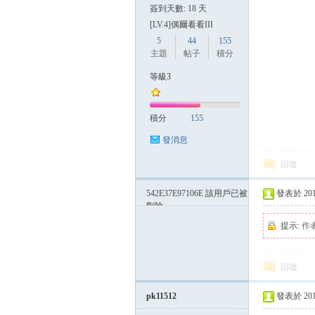
簽到天數: 18 天
[LV.4]偶爾看看III
5
44
155
主題
帖子
積分
等級3
積分
155
發消息
回復
542E37E97106E
該用戶已被
發表於 2014-
刪除
提示:
作
回復
pk11512
發表於 2014-