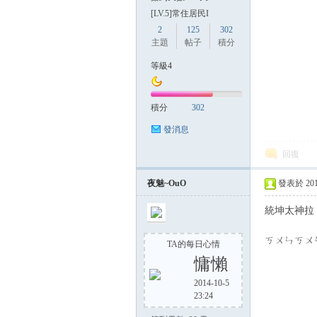
[LV.5]常住居民I
2
125
302
主題
帖子
積分
等級4
積分
302
發消息
回復
夜魅~OuO
發表於 2014-
統坤太神拉
ㄎㄨㄣㄎㄨ
TA的每日心情
慵懶
2014-10-5
23:24