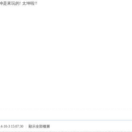
統坤是來玩的! 太坤啦!!
10-3 15:07:30
|
顯示全部樓層