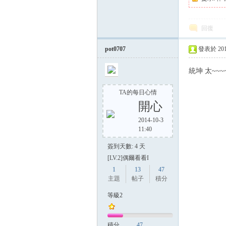
回復
方
pot0707
發表於 2014-
統坤 太~~~
TA的每日心情
開心
2014-10-3
11:40
網
簽到天數: 4 天
[LV.2]偶爾看看I
1
13
47
主題
帖子
積分
等級2
積分
47