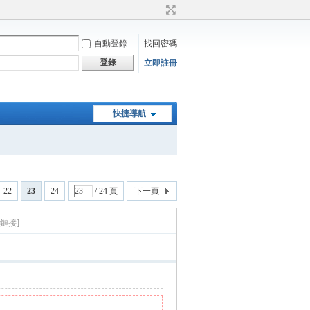
自動登錄
找回密碼
登錄
立即註冊
快捷導航
22
23
24
/ 24 頁
下一頁
鏈接]