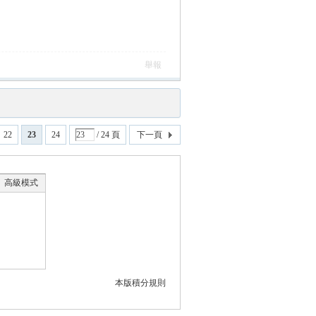
舉報
22
23
24
/ 24 頁
下一頁
高級模式
本版積分規則