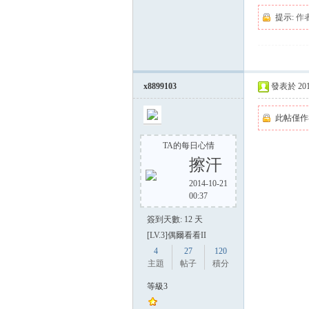
提示:
作
x8899103
發表於 2014-
此帖僅作
TA的每日心情
擦汗
2014-10-21
00:37
簽到天數: 12 天
[LV.3]偶爾看看II
4
27
120
主題
帖子
積分
等級3