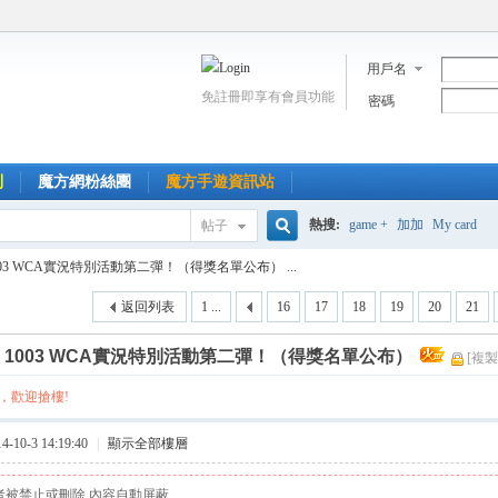
用戶名
免註冊即享有會員功能
密碼
到
魔方網粉絲團
魔方手遊資訊站
熱搜:
game +
加加
My card
帖子
搜
003 WCA實況特別活動第二彈！（得獎名單公布） ...
返回列表
1 ...
16
17
18
19
20
21
索
]
1003 WCA實況特別活動第二彈！（得獎名單公布）
[複製
，歡迎搶樓!
10-3 14:19:40
|
顯示全部樓層
者被禁止或刪除 內容自動屏蔽