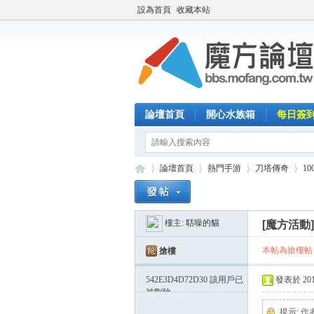
設為首頁
收藏本站
論壇首頁
開心水族箱
每日簽
論壇首頁
熱門手游
刀塔傳奇
1
樓主:
聒噪的貓
[魔方活動
魔
»
›
›
›
本帖為搶樓帖
搶樓
542E3D4D72D30
該用戶已
發表於 2014-
被刪除
提示:
作