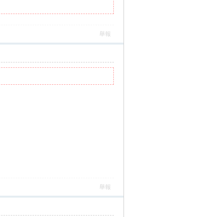
舉報
舉報