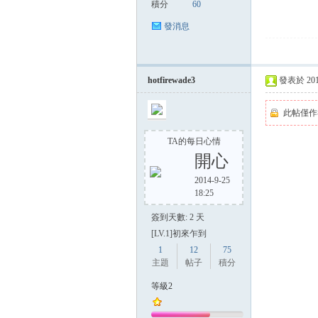
積分
60
發消息
hotfirewade3
發表於 2014-
此帖僅作
TA的每日心情
開心
2014-9-25
18:25
簽到天數: 2 天
[LV.1]初來乍到
1
12
75
主題
帖子
積分
等級2