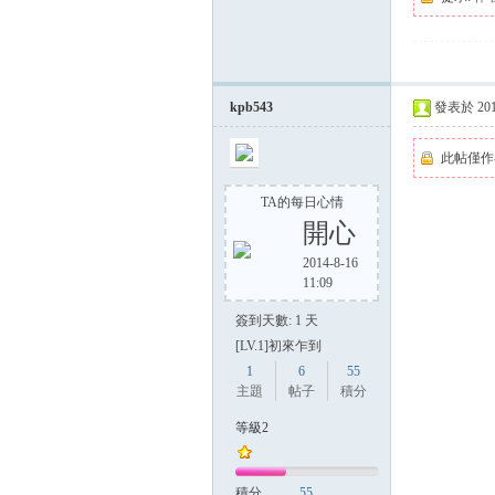
方
kpb543
發表於 2014-
此帖僅作
TA的每日心情
開心
2014-8-16
11:09
網
簽到天數: 1 天
[LV.1]初來乍到
1
6
55
主題
帖子
積分
等級2
積分
55