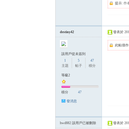
提示:
作
destiny42
發表於 2014-
此帖僅作
該用戶從未簽到
1
5
47
主題
帖子
積分
等級2
積分
47
發消息
hwd882
該用戶已被刪除
發表於 2014-