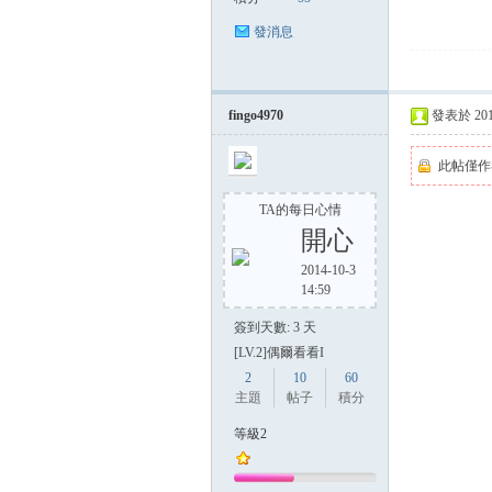
發消息
fingo4970
發表於 2014-
此帖僅作
TA的每日心情
開心
2014-10-3
14:59
簽到天數: 3 天
[LV.2]偶爾看看I
2
10
60
主題
帖子
積分
等級2