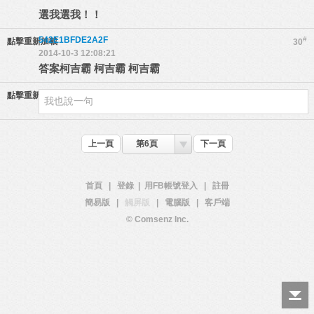
選我選我！！
542E1BFDE2A2F
#
點擊重新加載
30
2014-10-3 12:08:21
答案柯吉霸 柯吉霸 柯吉霸
點擊重新加載
上一頁
第6頁
下一頁
首頁
|
登錄
|
用FB帳號登入
|
註冊
簡易版
|
觸屏版
|
電腦版
|
客戶端
© Comsenz Inc.