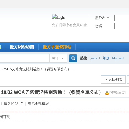
用戶名
免註冊即享有會員功能
密碼
到
魔方網粉絲團
魔方手遊資訊站
熱搜:
game +
加加
My card
帖子
搜
0/02 WCA刀塔實況特別活動！（得獎名單公布） ...
返回列表
索
]
10/02 WCA刀塔實況特別活動！（得獎名單公布）
[複製鏈接]
10-2 16:33:17
|
顯示全部樓層
者可見