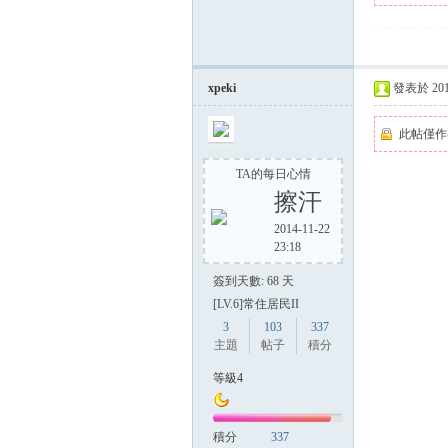
xpeki
發表於 2014-
此帖僅作
TA的每日心情
擦汗
2014-11-22
23:18
簽到天數: 68 天
[LV.6]常住居民II
3
103
337
主題
帖子
積分
等級4
積分
337