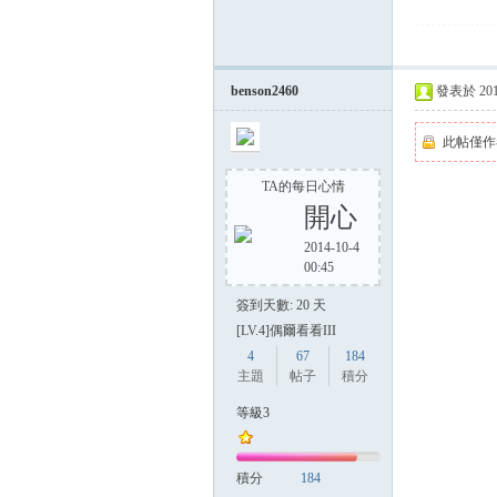
benson2460
發表於 2014-
此帖僅作
TA的每日心情
開心
2014-10-4
00:45
簽到天數: 20 天
[LV.4]偶爾看看III
4
67
184
主題
帖子
積分
等級3
積分
184