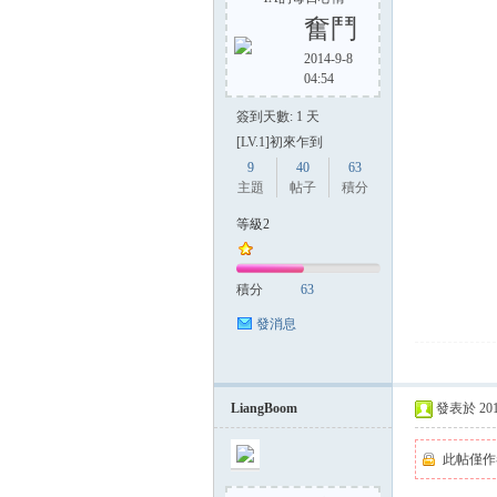
奮鬥
2014-9-8
04:54
方
簽到天數: 1 天
[LV.1]初來乍到
9
40
63
主題
帖子
積分
等級2
積分
63
網
發消息
LiangBoom
發表於 2014-
此帖僅作