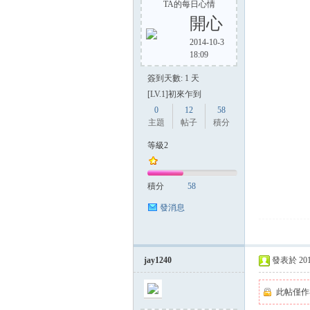
TA的每日心情
開心
2014-10-3
18:09
簽到天數: 1 天
[LV.1]初來乍到
0
12
58
主題
帖子
積分
等級2
積分
58
發消息
jay1240
發表於 2014-
此帖僅作