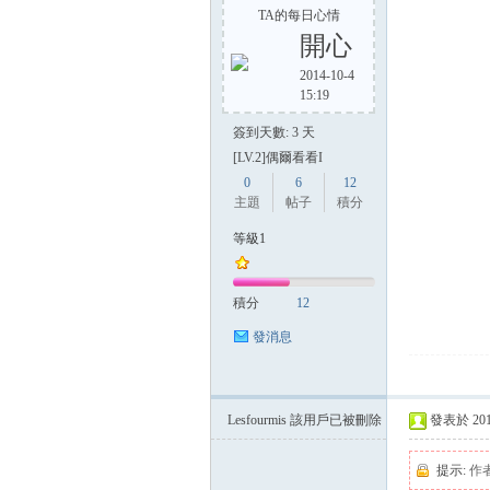
TA的每日心情
開心
2014-10-4
15:19
簽到天數: 3 天
[LV.2]偶爾看看I
0
6
12
主題
帖子
積分
等級1
積分
12
發消息
Lesfourmis
該用戶已被刪除
發表於 2014-
提示:
作