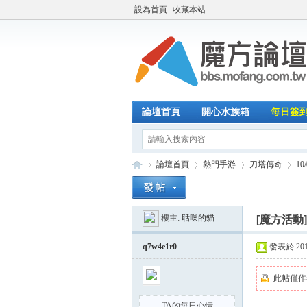
設為首頁
收藏本站
論壇首頁
開心水族箱
每日簽
論壇首頁
熱門手游
刀塔傳奇
1
樓主:
聒噪的貓
[魔方活動
魔
»
›
›
›
q7w4e1r0
發表於 2014-
此帖僅作
TA的每日心情