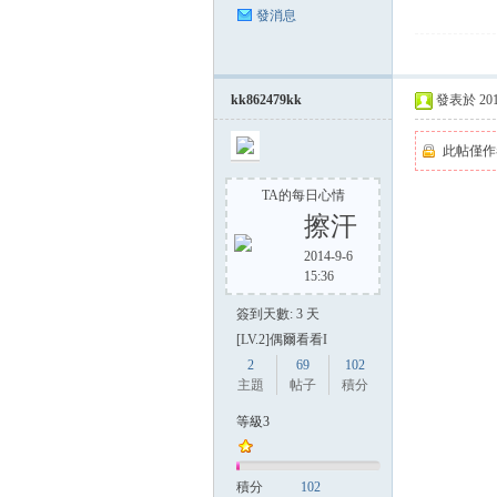
發消息
kk862479kk
發表於 2014-
此帖僅作
TA的每日心情
擦汗
2014-9-6
15:36
簽到天數: 3 天
[LV.2]偶爾看看I
2
69
102
主題
帖子
積分
等級3
積分
102