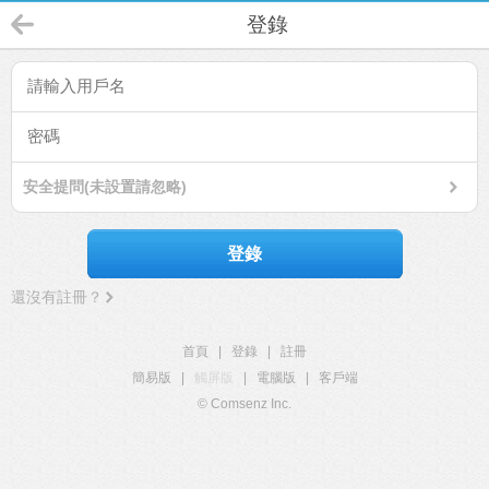
登錄
安全提問(未設置請忽略)
登錄
還沒有註冊？
首頁
|
登錄
|
註冊
簡易版
|
觸屏版
|
電腦版
|
客戶端
© Comsenz Inc.