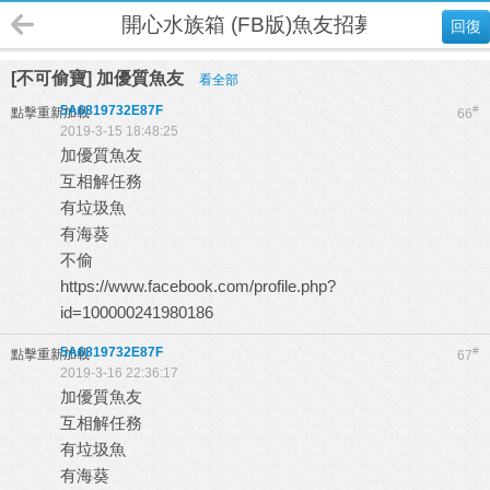
開心水族箱 (FB版)魚友招募
回復
[不可偷寶] 加優質魚友
看全部
5A6819732E87F
#
點擊重新加載
66
2019-3-15 18:48:25
加優質魚友
互相解任務
有垃圾魚
有海葵
不偷
https://www.facebook.com/profile.php?
id=100000241980186
5A6819732E87F
#
點擊重新加載
67
2019-3-16 22:36:17
加優質魚友
互相解任務
有垃圾魚
有海葵