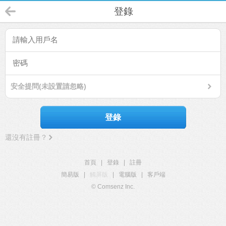
登錄
安全提問(未設置請忽略)
登錄
還沒有註冊？
首頁
|
登錄
|
註冊
簡易版
|
觸屏版
|
電腦版
|
客戶端
© Comsenz Inc.