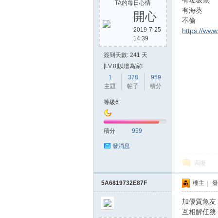
有垃圾魚
TA的每日心情
有海葵
開心
不偷
2019-7-25
https://ww
14:39
簽到天數: 241 天
[LV.8]以壇為家I
1
378
959
主題
帖子
積分
等級6
積分
959
發消息
回復
5A6819732E87F
樓主
|
發
加優質魚友
互相解任務