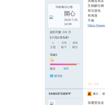
加優質魚友
互相解任務
TA的每日心情
有垃圾魚
開心
有海葵
2019-7-25
不偷
14:39
https://ww
簽到天數: 241 天
[LV.8]以壇為家I
1
378
959
主題
帖子
積分
等級6
積分
959
發消息
回復
5A6819732E87F
樓主
|
發
加優質魚友