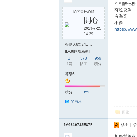
互相解任務
有垃圾魚
TA的每日心情
有海葵
開心
不偷
2019-7-25
https://ww
14:39
簽到天數: 241 天
[LV.8]以壇為家I
1
378
959
主題
帖子
積分
等級6
積分
959
發消息
回復
5A6819732E87F
樓主
|
發
加優質魚友