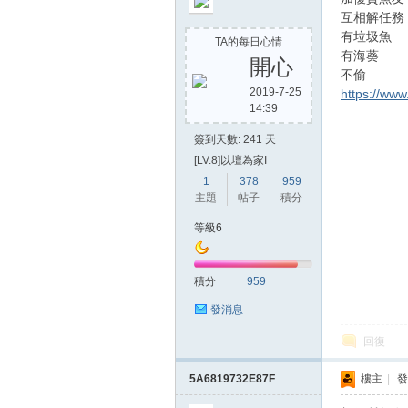
互相解任務
有垃圾魚
TA的每日心情
有海葵
開心
不偷
2019-7-25
https://ww
14:39
簽到天數: 241 天
[LV.8]以壇為家I
1
378
959
主題
帖子
積分
等級6
積分
959
發消息
回復
5A6819732E87F
樓主
|
發