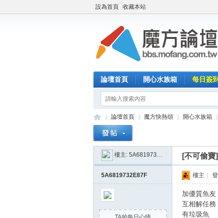
設為首頁
收藏本站
論壇首頁
開心水族箱
每日簽
論壇首頁
魔方快熱頌
開心水族箱
樓主:
5A6819732E87F
[不可偷寶
魔
»
›
›
›
5A6819732E87F
樓主
|
發
加優質魚友
互相解任務
有垃圾魚
TA的每日心情