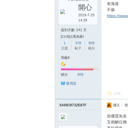
有海葵
開心
不偷
2019-7-25
https://ww
14:39
方
簽到天數: 241 天
[LV.8]以壇為家I
1
378
959
主題
帖子
積分
等級6
積分
959
網
發消息
回復
5A6819732E87F
樓主
|
發
加優質魚友
互相解任務