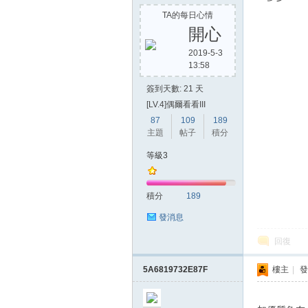
TA的每日心情
開心
2019-5-3
13:58
簽到天數: 21 天
[LV.4]偶爾看看III
87
109
189
主題
帖子
積分
等級3
積分
189
發消息
回復
5A6819732E87F
樓主
|
發