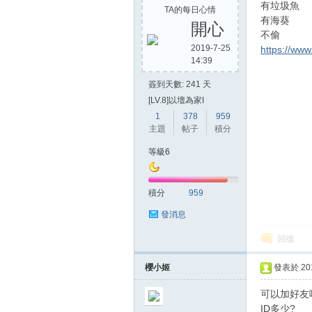
有垃圾魚
TA的每日心情
有海葵
開心
不偷
2019-7-25
https://ww
14:39
簽到天數: 241 天
[LV.8]以壇為家I
1
378
959
主題
帖子
積分
等級6
積分
959
發消息
回復
櫻小姬
發表於 2019
可以加好友
ID多少?