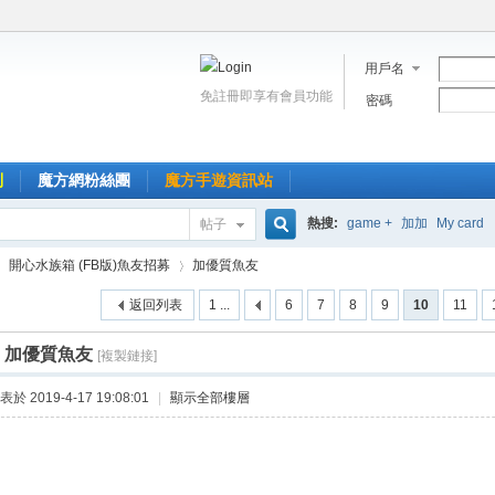
用戶名
免註冊即享有會員功能
密碼
到
魔方網粉絲團
魔方手遊資訊站
熱搜:
game +
加加
My card
帖子
搜
開心水族箱 (FB版)魚友招募
加優質魚友
返回列表
1 ...
6
7
8
9
10
11
索
]
加優質魚友
[複製鏈接]
›
表於 2019-4-17 19:08:01
|
顯示全部樓層