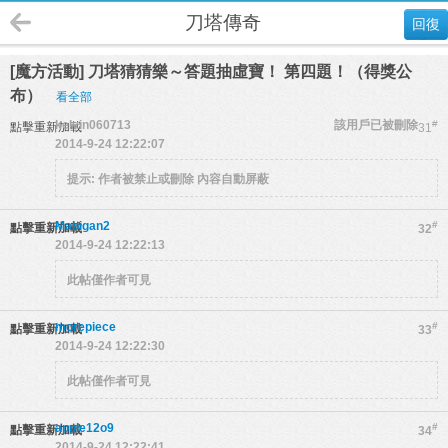
刀塔傳奇
回復
[魔方活動] 刀塔猜猜樂～答題抽虛寶！ 第四題！（得獎公
布）
看全部
kelvin060713
該用戶已被刪除
#
點擊重新加載
31
2014-9-24 12:22:07
提示:
作者被禁止或刪除 內容自動屏蔽
Mabigan2
#
點擊重新加載
32
2014-9-24 12:22:13
此帖僅作者可見
morepiece
#
點擊重新加載
33
2014-9-24 12:22:30
此帖僅作者可見
apple12o9
#
點擊重新加載
34
2014-9-24 12:22:41