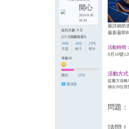
開心
2014-9-30
16:34
方
最詳細的
簽到天數: 9 天
最新最即時
[LV.3]偶爾看看II
1036
1632
2376
活動時間
主題
帖子
積分
9月10號1
等級10
活動方式
積分
2376
網
從魔方攻略
發消息
抽出20位
問題：
請問！