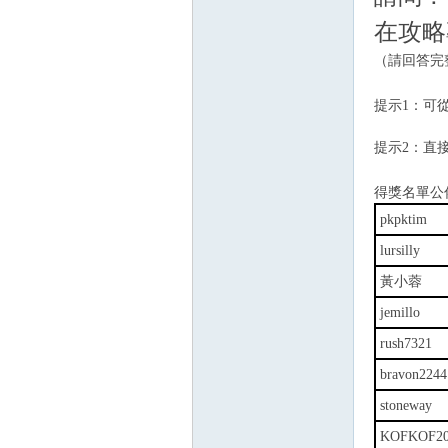
在攻略
（請回答完
提示1：可從
提示2：直
得獎名單公
pkpktim
lursilly
黃小蓉
jemillo
rush7321
bravon2244
stoneway
KOFKOF20