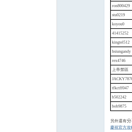
ron800429
stu0219
koyou0
41415252
kingtel512
hsiungandy
rex4746
上帝禁區
JACKY787
tfkctff047
b502242
bob9875
分
另外還有
慶祝官方攻略