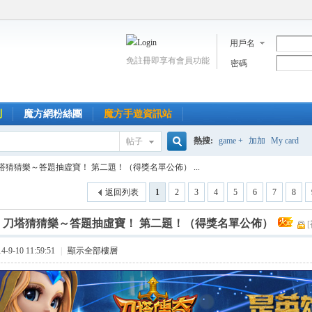
用戶名
免註冊即享有會員功能
密碼
到
魔方網粉絲團
魔方手遊資訊站
熱搜:
game +
加加
My card
帖子
搜
塔猜猜樂～答題抽虛寶！ 第二題！（得獎名單公佈） ...
返回列表
1
2
3
4
5
6
7
8
索
]
刀塔猜猜樂～答題抽虛寶！ 第二題！（得獎名單公佈）
9-10 11:59:51
|
顯示全部樓層