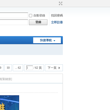
自動登錄
找回密碼
登錄
立即註冊
快捷導航
9
10
... 62
/ 62 頁
下一頁
[複製鏈接]