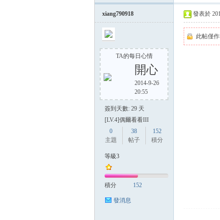
xiang790918
發表於 2014-
此帖僅作
TA的每日心情
開心
2014-9-26
20:55
簽到天數: 29 天
[LV.4]偶爾看看III
0
38
152
主題
帖子
積分
等級3
積分
152
發消息