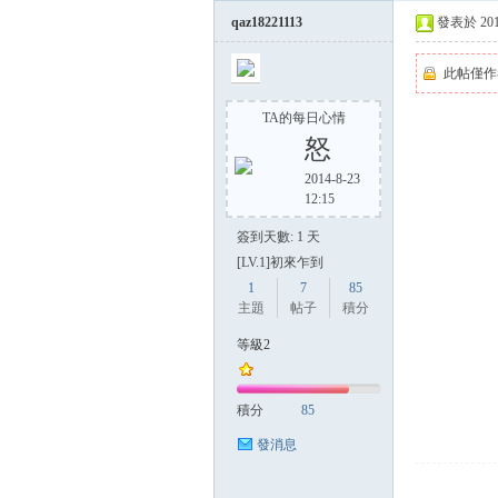
qaz18221113
發表於 2014-
此帖僅作
TA的每日心情
怒
2014-8-23
12:15
簽到天數: 1 天
[LV.1]初來乍到
1
7
85
主題
帖子
積分
等級2
積分
85
發消息