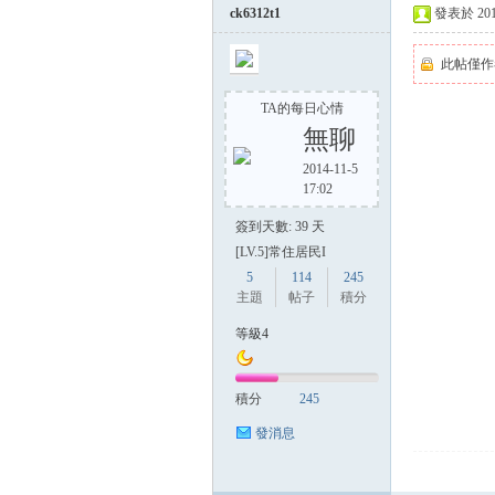
ck6312t1
發表於 2014-
此帖僅作
TA的每日心情
無聊
2014-11-5
17:02
簽到天數: 39 天
[LV.5]常住居民I
5
114
245
主題
帖子
積分
等級4
積分
245
發消息