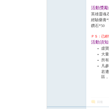
活動獎勵
英雄靈魂石
經驗藥膏*
鑽石*50
ＰＳ：已經
活動須知
虛寶
大量
所有
凡參
若遭
區，
回復