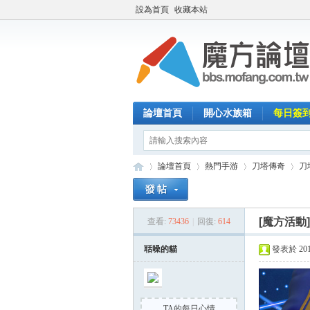
設為首頁
收藏本站
論壇首頁
開心水族箱
每日簽
論壇首頁
熱門手游
刀塔傳奇
刀
[魔方活動
查看:
73436
|
回復:
614
魔
»
›
›
›
聒噪的貓
發表於 2014-
TA的每日心情