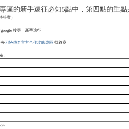
專區的新手遠征必知5點中，第四點的重點
整答案）
google 搜尋：新手遠征
接去
刀塔傳奇官方合作攻略專區
找答案
佈：
09