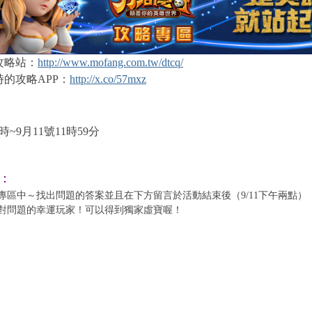
攻略站：
http://www.mofang.com.tw/dtcq/
的攻略APP：
http://x.co/57mxz
：
2時~9月11號11時59分
：
專區中～找出問題的答案並且在下方留言於活動結束後（9/11下午兩點）
答對問題的幸運玩家！可以得到獨家虛寶喔！