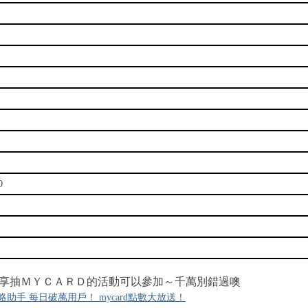
0
享抽ＭＹＣＡＲＤ的活動可以參加～千萬別錯過噢
助手 每日破萬用戶！ mycard點數大放送！