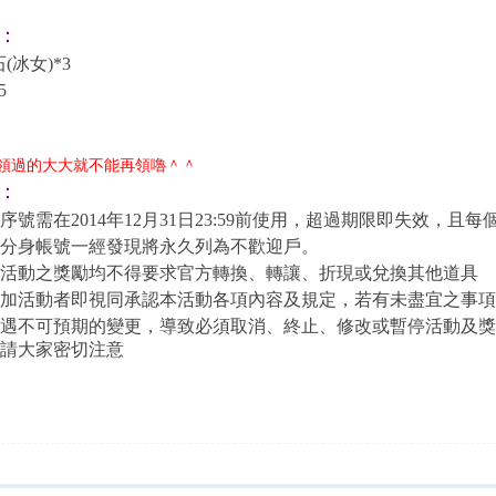
：
(冰女)*3
5
領過的大大就不能再領嚕＾＾
：
序號需在2014年12月31日23:59前使用，超過期限即失效，且
分身帳號一經發現將永久列為不歡迎戶。
活動之獎勵均不得要求官方轉換、轉讓、折現或兌換其他道具
加活動者即視同承認本活動各項內容及規定，若有未盡宜之事
遇不可預期的變更，導致必須取消、終止、修改或暫停活動及獎
請大家密切注意