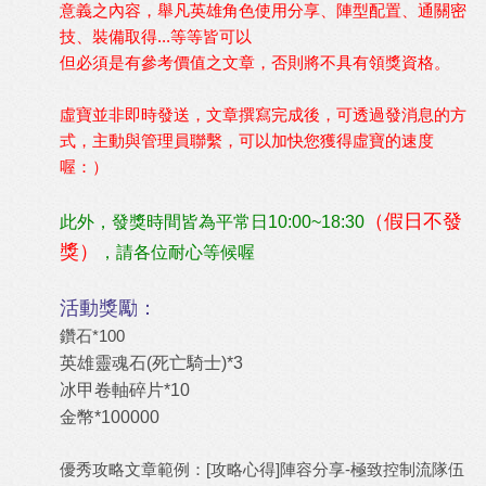
意義之內容，舉凡英雄角色使用分享、陣型配置、通關密
技、裝備取得...等等皆可以
但必須是有參考價值之文章，
否則將不具有領獎資格。
虛寶並非即時發送，文章撰寫完成後，可透過發消息的方
式，主動與管理員聯繫，可以加快您獲得虛寶的速度
喔：）
（假日不發
此外，發獎時間皆為平常日10:00~18:30
獎）
，請各位耐心等候喔
活動獎勵：
鑽石*100
英雄靈魂石(死亡騎士)*3
冰甲卷軸碎片*10
金幣*100000
優秀攻略文章範例：
[攻略心得]陣容分享-極致控制流隊伍