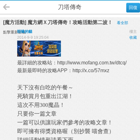
刀塔傳奇
回復
[魔方活動] 魔方網Ｘ刀塔傳奇！攻略活動第二波！
看全部
聒噪的貓
樓主
點擊重新加載
2014-9-9 19:25:04
收藏
最詳細的攻略站：
http://www.mofang.com.tw/dtcq/
最新最即時的攻略APP：
http://x.co/57mxz
天下沒有白吃的午餐～
死騎賞月包重出江湖！
這次不用300魔晶！
只要你一篇文章
一篇可以供讓玩家們參考的攻略文章！
即可擁有得獎資格喔（別抄襲 喵會查）