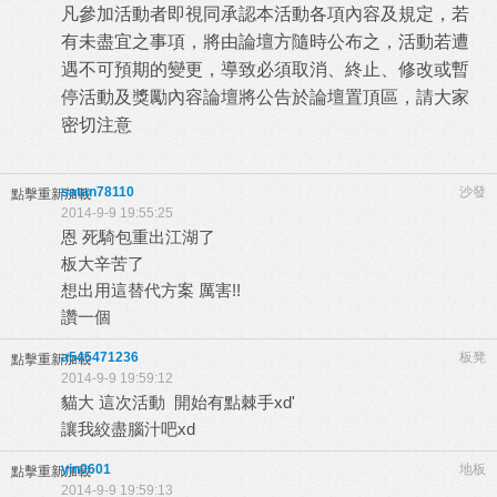
凡參加活動者即視同承認本活動各項內容及規定，若
有未盡宜之事項，將由論壇方隨時公布之，活動若遭
遇不可預期的變更，導致必須取消、終止、修改或暫
停活動及獎勵內容論壇將公告於論壇置頂區，請大家
密切注意
satan78110
沙發
點擊重新加載
2014-9-9 19:55:25
恩 死騎包重出江湖了
板大辛苦了
想出用這替代方案 厲害!!
讚一個
a545471236
板凳
點擊重新加載
2014-9-9 19:59:12
貓大 這次活動 開始有點棘手xd'
讓我絞盡腦汁吧xd
yin0601
地板
點擊重新加載
2014-9-9 19:59:13