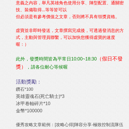
意義之內容，舉凡英雄角色使用分享、陣型配置、通關密
技、裝備取得...等等皆可以
但必須是有參考價值之文章，
否則將不具有領獎資格。
虛寶並非即時發送，文章撰寫完成後，可透過發消息的方
式，主動與管理員聯繫，可以加快您獲得虛寶的速度
喔：）
（假日不發
此外，發獎時間皆為平常日10:00~18:30
獎）
，請各位耐心等候喔
活動獎勵：
鑽石*100
英雄靈魂石(死亡騎士)*3
冰甲卷軸碎片*10
金幣*100000
優秀攻略文章範例：
[攻略心得]陣容分享-極致控制流隊伍