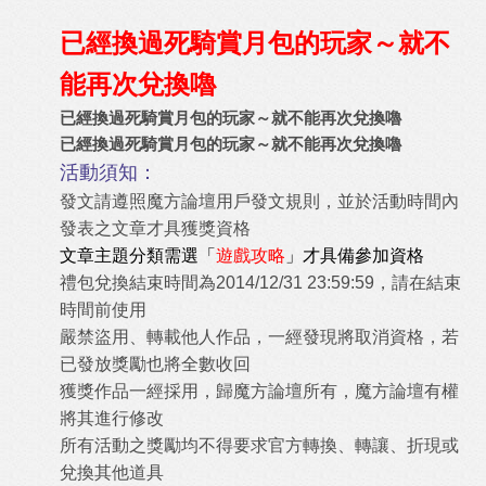
已經換過死騎賞月包的玩家～就不
能再次兌換嚕
已經換過死騎賞月包的玩家～就不能再次兌換嚕
已經換過死騎賞月包的玩家～就不能再次兌換嚕
活動須知：
發文請遵照魔方論壇用戶發文規則，並於活動時間內
發表之文章才具獲獎資格
文章主題分類需選「
遊戲攻略
」才具備參加資格
禮包兌換結束時間為2014/12/31 23:59:59，請在結束
時間前使用
嚴禁盜用、轉載他人作品，一經發現將取消資格，若
已發放獎勵也將全數收回
獲獎作品一經採用，歸魔方論壇所有，魔方論壇有權
將其進行修改
所有活動之獎勵均不得要求官方轉換、轉讓、折現或
兌換其他道具