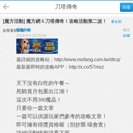
刀塔傳奇
回復
[魔方活動] 魔方網Ｘ刀塔傳奇！攻略活動第二波！
看全部
聒噪的貓
樓主
點擊重新加載
2014-9-9 19:25:04
收藏
最詳細的攻略站：
http://www.mofang.com.tw/dtcq/
最新最即時的攻略APP：
http://x.co/57mxz
天下沒有白吃的午餐～
死騎賞月包重出江湖！
這次不用300魔晶！
只要你一篇文章
一篇可以供讓玩家們參考的攻略文章！
即可擁有得獎資格喔（別抄襲 喵會查）