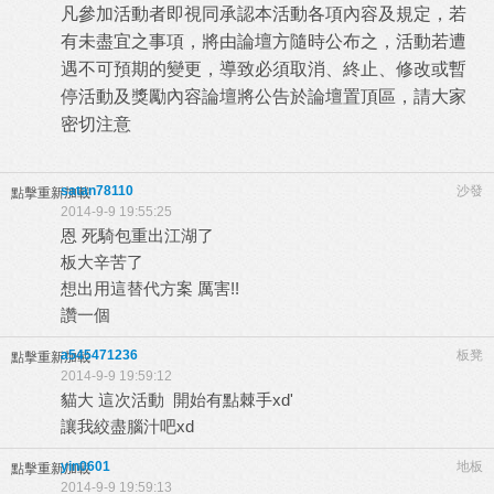
凡參加活動者即視同承認本活動各項內容及規定，若
有未盡宜之事項，將由論壇方隨時公布之，活動若遭
遇不可預期的變更，導致必須取消、終止、修改或暫
停活動及獎勵內容論壇將公告於論壇置頂區，請大家
密切注意
satan78110
沙發
點擊重新加載
2014-9-9 19:55:25
恩 死騎包重出江湖了
板大辛苦了
想出用這替代方案 厲害!!
讚一個
a545471236
板凳
點擊重新加載
2014-9-9 19:59:12
貓大 這次活動 開始有點棘手xd'
讓我絞盡腦汁吧xd
yin0601
地板
點擊重新加載
2014-9-9 19:59:13