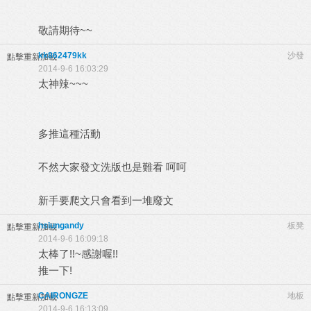
敬請期待~~
kk862479kk
沙發
點擊重新加載
2014-9-6 16:03:29
太神辣~~~
多推這種活動
不然大家發文洗版也是難看 呵呵
新手要爬文只會看到一堆廢文
hsiungandy
板凳
點擊重新加載
2014-9-6 16:09:18
太棒了!!~感謝喔!!
推一下!
CAIRONGZE
地板
點擊重新加載
2014-9-6 16:13:09