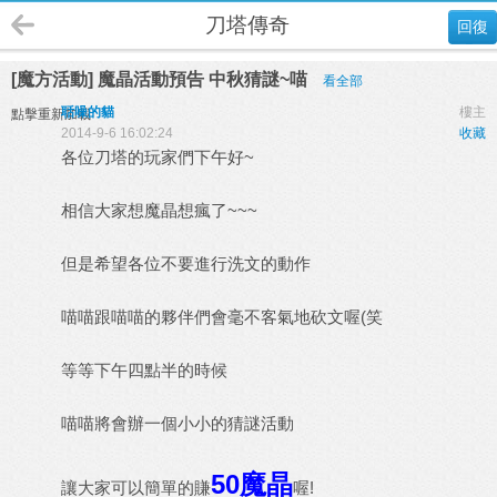
刀塔傳奇
回復
[魔方活動] 魔晶活動預告 中秋猜謎~喵
看全部
聒噪的貓
樓主
點擊重新加載
2014-9-6 16:02:24
收藏
各位刀塔的玩家們下午好~
相信大家想魔晶想瘋了~~~
但是希望各位不要進行洗文的動作
喵喵跟喵喵的夥伴們會毫不客氣地砍文喔(笑
等等下午四點半的時候
喵喵將會辦一個小小的猜謎活動
50魔晶
讓大家可以簡單的賺
喔!