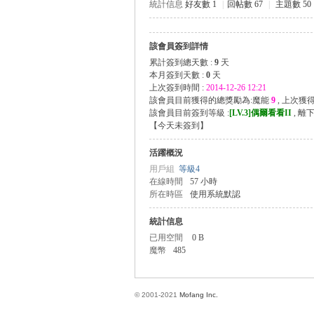
統計信息
好友數 1
|
回帖數 67
|
主題數 50
該會員簽到詳情
方
累計簽到總天數 :
9
天
本月簽到天數 :
0
天
上次簽到時間 :
2014-12-26 12:21
該會員目前獲得的總獎勵為:魔能
9
, 上次獲
該會員目前簽到等級 :
[LV.3]偶爾看看II
, 離
【
今天未簽到
】
活躍概況
用戶組
等級4
在線時間
57 小時
所在時區
使用系統默認
網
統計信息
已用空間
0 B
魔幣
485
© 2001-2021
Mofang Inc.