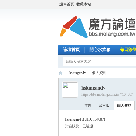
設為首頁
收藏本站
論壇首頁
開心水族箱
每日簽
hsiungandy
個人資料
hsiungandy
https://bbs.mofang.com.tw/?164087
魔
›
›
主題
留言板
個人資料
hsiungandy
(UID: 164087)
郵箱狀態
已驗證