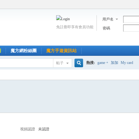
用戶名
免註冊即享有會員功能
密碼
到
魔方網粉絲團
魔方手遊資訊站
熱搜:
game +
加加
My card
帖子
搜
索
視頻認證
未認證