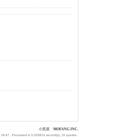
小黑屋
|
MOFANG INC.
 18:47
, Processed in 0.020814 second(s), 16 queries .