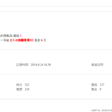
得的獎勵為:魔能
1
.
下一等級
[LV.4]偶爾看看III
還差
6
天 .
註冊時間
2014-8-24 16:30
最後訪問
積分
312
魔能
127
魔鑽
224
魔金
0
GMT+8, 2026-8-8