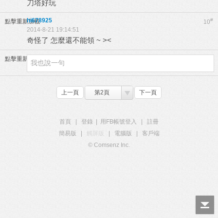
刀塔好玩
hi678925
#
點擊重新加載
10
2014-8-21 19:14:51
奇怪了 怎麼還不能領 ~ ><
點擊重新加載
上一頁
第2頁
下一頁
首頁
|
登錄
|
用FB帳號登入
|
註冊
簡易版
|
觸屏版
|
電腦版
|
客戶端
© Comsenz Inc.