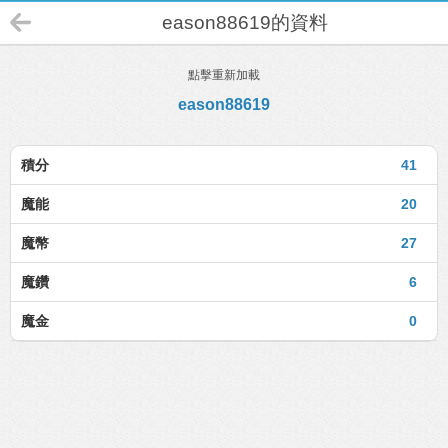
eason88619的資料
點擊重新加載
eason88619
積分
41
魔能
20
魔幣
27
魔鑽
6
魔金
0