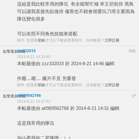
這組是我比較常用的隊伍 有全能幫忙補 斧王切前排 黑鳥
可以讓我直接先貼後排 傷害也不錯會很愛玩刀塔主要因為
隊伍變化很多
可以依照不同角色技能來搭配
附件:
您需要
登錄
才可以下載或查看附件。沒有帳號？
立即註冊
zzz332015
地板
點擊重新加載
2014-8-21 14:19:40
本帖最後由 zzz332015 於 2014-8-21 14:46 編輯
作廢....喔.... 圖片不見 另重發
附件:
您需要
登錄
才可以下載或查看附件。沒有帳號？
立即註冊
a0989562766
#
點擊重新加載
5
2014-8-21 14:27:51
本帖最後由 a0989562766 於 2014-8-21 14:31 編輯
這是我常用的隊伍
別小看我的二星隊哦：））