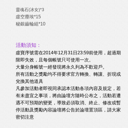
靈魂石(冰女)*3
虛空塵埃*15
秘銀齒輪組*10
活動須知：
虛寶序號需在2014年12月31日23:59前使用，超過期
限即失效，且每個帳號只可使用一次。
大量分身帳號一經發現將永久列為不歡迎戶。
所有活動之獎勵均不得要求官方轉換、轉讓、折現或
兌換其他道具
凡參加活動者即視同承認本活動各項內容及規定，若
有未盡宜之事項，將由論壇方隨時公布之，活動若遭
遇不可預期的變更，導致必須取消、終止、修改或暫
停活動及獎勵內容論壇將公告於論壇置頂區，請大家
密切注意