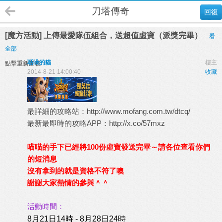
刀塔傳奇
回復
[魔方活動] 上傳最愛隊伍組合，送超值虛寶（派獎完畢）
看
全部
聒噪的貓
樓主
點擊重新加載
2014-8-21 14:00:40
收藏
最詳細的攻略站：
http://www.mofang.com.tw/dtcq/
最新最即時的攻略APP：
http://x.co/57mxz
喵喵的手下已經將100份虛寶發送完畢～
請各位查看你們
的短消息
沒有拿到的就是資格不符了噢
謝謝大家熱情的參與＾＾
活動時間：
8月21日14時 - 8月28日24時