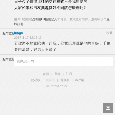
日子久了覺得這樣的交往模式不是我想要的
大家如果和男友興趣愛好不同該怎麼辦呢?
附件:
您需要
登錄
|
用FB帳號登入
才可以下載或查看附件。沒有帳號？
立
即註冊
luigss
沙發
點擊重新加載
2017-4-17 12:17:11
看你願不願意陪他一起玩，畢竟玩遊戲是他的喜好，千萬
要想清楚，好男人不多了
點擊重新加載
首頁
|
登錄
|
註冊
簡易版
|
觸屏版
|
電腦版
|
客戶端
© Comsenz Inc.