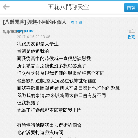
五花八門聊天室
回復
[八卦閒聊] 興趣不同的兩個人
看全部
wvz80188
樓主
點擊重新加載
2017-4-16 21:13:46
收藏
我跟男友都是大學生
當初是他追我的
而我從高中的時候就一直很想談戀愛
所以被告白之後也沒多想就答應了
但交往之後發現我們倆的興趣愛好完全不同
他喜歡打遊戲,整天沉浸在戰神世紀裡面
而我喜歡畫圖跟逛街,所以平常日都是他打他的遊戲
我做我的事情,本來以為周末假日會有所不同
但我想錯了
他為了打遊戲都不願意陪我出門
有時候請他陪我出去逛街約個會
他都說要打遊戲沒時間