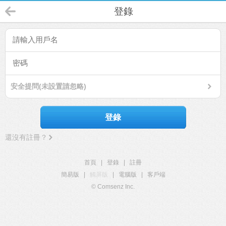
登錄
安全提問(未設置請忽略)
登錄
還沒有註冊？
首頁
|
登錄
|
註冊
簡易版
|
觸屏版
|
電腦版
|
客戶端
© Comsenz Inc.