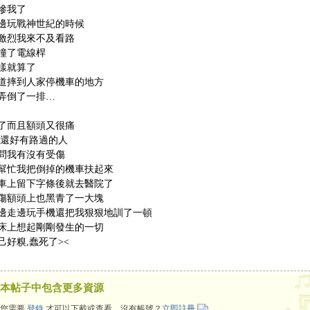
慘我了
邊玩戰神世紀的時候
激烈我來不及看路
撞了電線桿
樣就算了
道摔到人家停機車的地方
弄倒了一排…
了而且額頭又很痛
,還好有路過的人
問我有沒有受傷
幫忙我把倒掉的機車扶起來
車上留下字條後就去醫院了
傷額頭上也黑青了一大塊
邊走邊玩手機還把我狠狠地訓了一頓
床上想起剛剛發生的一切
己好糗,蠢死了><
本帖子中包含更多資源
您需要
登錄
才可以下載或查看，沒有帳號？
立即註冊