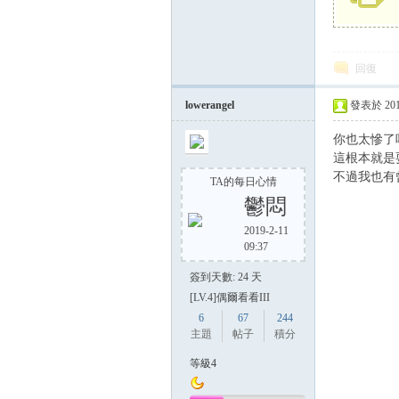
回復
lowerangel
發表於 2017-
你也太慘了吧.
這根本就是耍
不過我也有
TA的每日心情
鬱悶
2019-2-11
09:37
簽到天數: 24 天
[LV.4]偶爾看看III
6
67
244
主題
帖子
積分
等級4