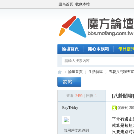
設為首頁
收藏本站
論壇首頁
開心水族箱
每日簽
論壇首頁
生活特區
五花八門聊天室
[八卦閒聊
查看:
2495
|
回復:
1
魔
»
›
›
BoyTricky
發表於 2017-
平常有邊走
就算是短短
該用戶從未簽到
只要走路時