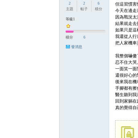
2
2
6
但這習慣害
主題
帖子
積分
今天在邊走
因為戰況太
等級1
結果就走去
方
如果只是這
我還從人行
積分
6
把人家機車
發消息
我整個嚇傻
忍不住大哭
一面笑一面
還很好心的
後來我在機
網
手腳都有擦
醫生聽到我
回到家躺在
真的覺得自