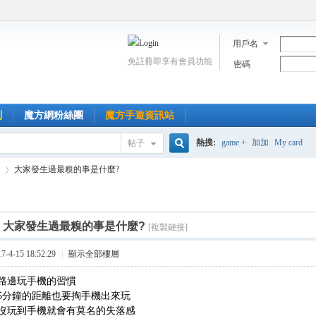
用戶名
免註冊即享有會員功能
密碼
到
魔方網粉絲團
魔方手遊資訊站
熱搜:
game +
加加
My card
帖子
搜
大家發生過最糗的事是什麼?
索
]
大家發生過最糗的事是什麼?
[複製鏈接]
›
4-15 18:52:29
|
顯示全部樓層
路邊玩手機的習慣
5分鐘的距離也要掏手機出來玩
沒玩到手機就會有莫名的失落感