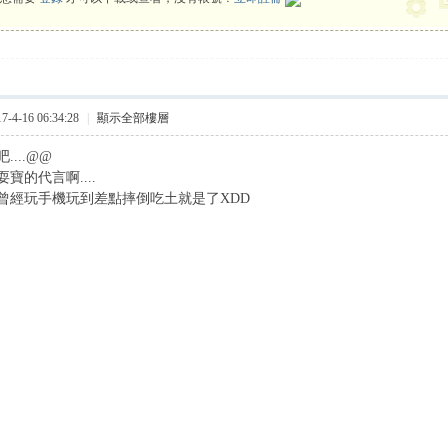
4-16 06:34:28
|
顯示全部樓層
...@@
寶的代言啊....
曾經玩手機玩到差點摔倒吃土就是了XDD