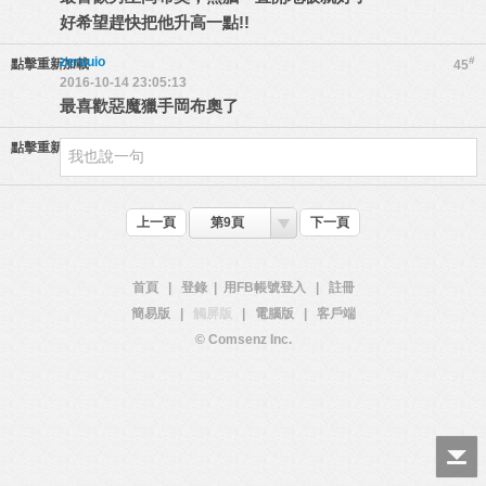
好希望趕快把他升高一點!!
zerouio
#
點擊重新加載
45
2016-10-14 23:05:13
最喜歡惡魔獵手岡布奧了
點擊重新加載
上一頁
第9頁
下一頁
首頁
|
登錄
|
用FB帳號登入
|
註冊
簡易版
|
觸屏版
|
電腦版
|
客戶端
© Comsenz Inc.