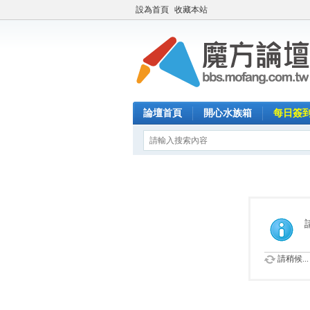
設為首頁
收藏本站
論壇首頁
開心水族箱
每日簽
請稍候...