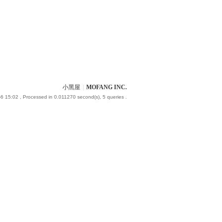
小黑屋
|
MOFANG INC.
6 15:02
, Processed in 0.011270 second(s), 5 queries .