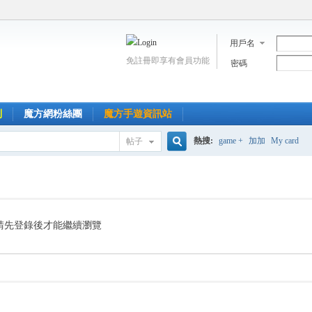
用戶名
免註冊即享有會員功能
密碼
到
魔方網粉絲團
魔方手遊資訊站
熱搜:
game +
加加
My card
帖子
搜
索
請先登錄後才能繼續瀏覽