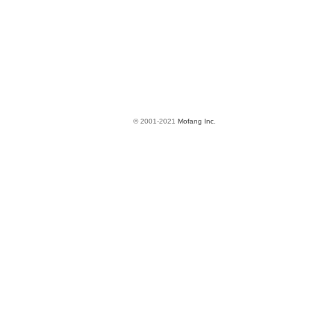
© 2001-2021
Mofang Inc.