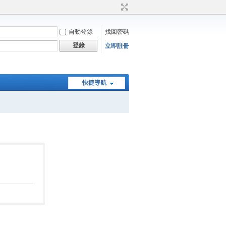
自動登錄
找回密碼
登錄
立即註冊
快捷導航