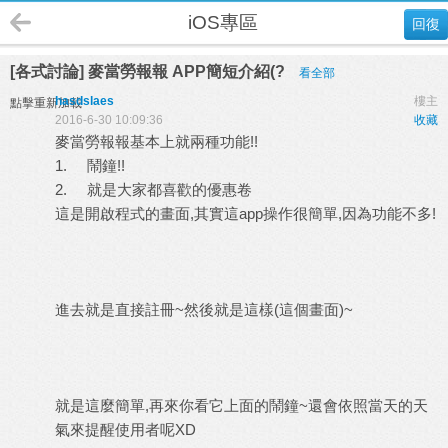
iOS專區
回復
[各式討論] 麥當勞報報 APP簡短介紹(?
看全部
hasdslaes
樓主
點擊重新加載
2016-6-30 10:09:36
收藏
麥當勞報報基本上就兩種功能
!!
1. 鬧鐘!!
2. 就是大家都喜歡的優惠卷
這是開啟程式的畫面
,
其實這
app
操作很簡單
,
因為功能不多
!
進去就是直接註冊
~
然後就是這樣
(
這個畫面
)~
就是這麼簡單
,
再來你看它上面的鬧鐘
~
還會依照當天的天
氣來提醒使用者呢
XD