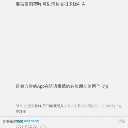
麥當當消費時
,
可以幫你省很多錢
A_A
這個方便的
App
在這邊推薦給各位朋友使用了
~:”))
附件:
您需要
登錄
|
用FB帳號登入
才可以下載或查看附件。沒有帳號？
立
即註冊
gaochihsheng
沙發
點擊重新加載
2018-9-12 22:45:47