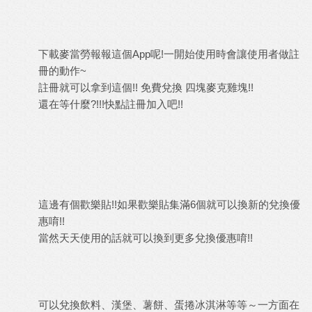
下載麥當勞報報這個
App
呢
!
一開始使用時會讓使用者做註
冊的動作
~
註冊就可以拿到這個
!!
免費兌換
四塊麥克雞塊
!!
還在等什麼
?!!!
快點註冊加入吧
!!
這邊有個歡樂貼
!!
如果歡樂貼集滿
6
個就可以換新的兌換優
惠唷
!!
當然天天使用的話就可以換到更多兌換優惠唷
!!
可以兌換飲料
、
漢堡
、
薯餅
、
蛋捲冰淇淋等等～一方面在