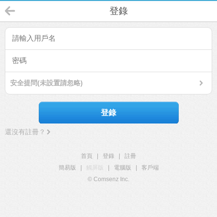
登錄
安全提問(未設置請忽略)
登錄
還沒有註冊？
首頁
|
登錄
|
註冊
簡易版
|
觸屏版
|
電腦版
|
客戶端
© Comsenz Inc.