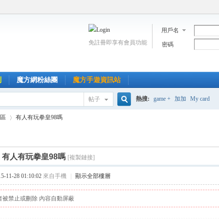
用戶名
免註冊即享有會員功能
密碼
到
魔方網粉絲團
魔方手遊資訊站
熱搜:
game +
加加
My card
帖子
搜
區
有人有玩拳皇98嗎
索
]
有人有玩拳皇98嗎
[複製鏈接]
›
11-28 01:10:02
來自手機
|
顯示全部樓層
者被禁止或刪除 內容自動屏蔽