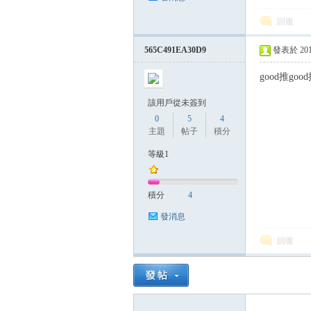
回復
565C491EA30D9
發表於 2015-
good推goo
該用戶從未簽到
0
5
4
主題
帖子
積分
等級1
積分
4
發消息
回復