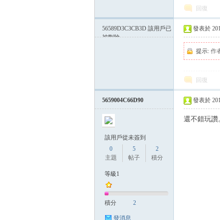
回復
56589D3C3CB3D
該用戶已
發表於 2015-
被刪除
方
提示:
作
回復
5659004C66D90
發表於 2015-
還不錯玩讚
網
該用戶從未簽到
0
5
2
主題
帖子
積分
等級1
積分
2
發消息