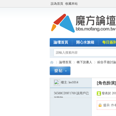
設為首頁
收藏本站
論壇首頁
開心水族箱
每日簽
論壇首頁
橋下說書人
綜合手遊討論
樓主:
lee1014
[角色扮演
魔
»
›
›
56588CD9F1769
該用戶已
發表於 2015-
被刪除
提示:
作