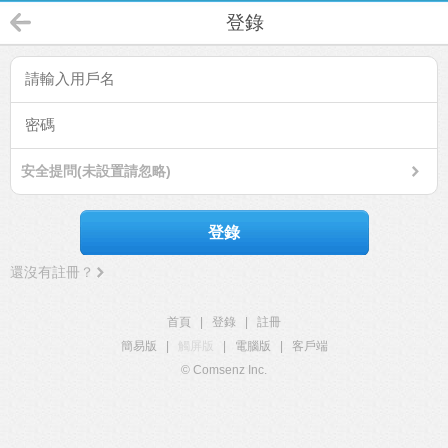
登錄
安全提問(未設置請忽略)
登錄
還沒有註冊？
首頁
|
登錄
|
註冊
簡易版
|
觸屏版
|
電腦版
|
客戶端
© Comsenz Inc.