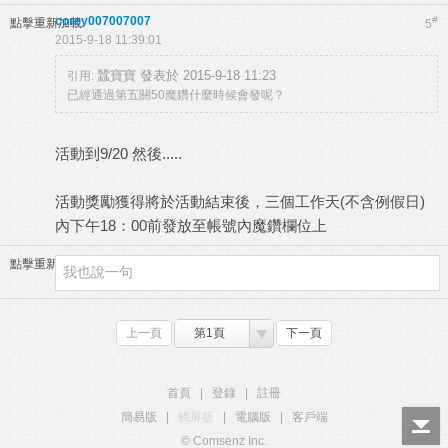
corey007007007
#
點擊重新加載
5
2015-9-18 11:39:01
蠶寶寶 發表於 2015-9-18 11:23
引用:
已經通過第五關50魔鑽什麼時候會發呢？
活動到9/20 然後.....
活動獎勵獲得將於活動結束後，三個工作天(不含例假日)
內下午18：00前發放至帳號內魔鑽欄位上
點擊重新加載
上一頁
第1頁
下一頁
首頁
|
登錄
|
註冊
簡易版
|
觸屏版
|
電腦版
|
客戶端
© Comsenz Inc.