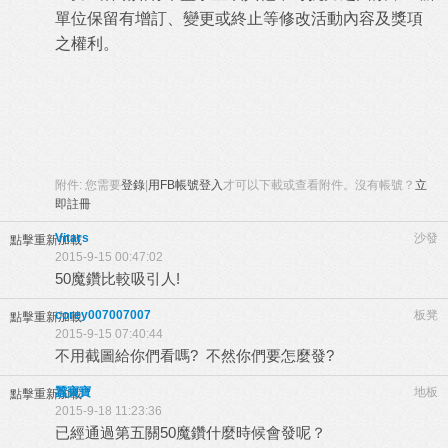
單位保留有增訂、變更或終止等修改活動內容及獎項
之權利。
附件:
您需要
登錄
|
用FB帳號登入
才可以下載或查看附件。沒有帳號？
立
即註冊
Vitars
沙發
點擊重新加載
2015-9-15 00:47:02
50魔鑽比較吸引人!
corey007007007
板凳
點擊重新加載
2015-9-15 07:40:44
不用截圖給你們看嗎? 不然你們要怎麼發?
蠶寶寶
地板
點擊重新加載
2015-9-18 11:23:36
已經通過第五關50魔鑽什麼時候會發呢？