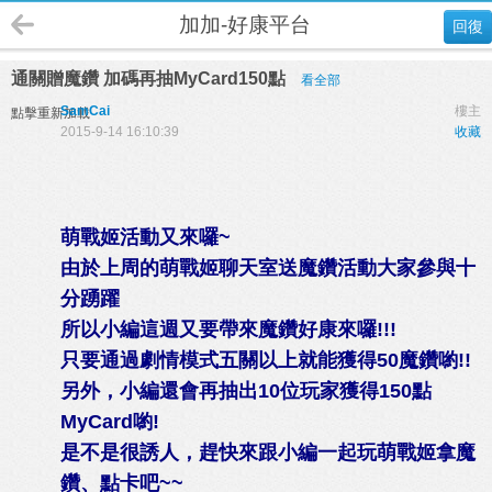
加加-好康平台
回復
通關贈魔鑽 加碼再抽MyCard150點
看全部
SamCai
樓主
點擊重新加載
2015-9-14 16:10:39
收藏
萌戰姬活動又來囉~
由於上周的萌戰姬聊天室送魔鑽活動大家參與十
分踴躍
所以小編這週又要帶來魔鑽好康來囉!!!
只要通過劇情模式五關以上就能獲得50魔鑽喲!!
另外，小編還會再抽出10位玩家獲得150點
MyCard喲!
是不是很誘人，趕快來跟小編一起玩萌戰姬拿魔
鑽、點卡吧~~