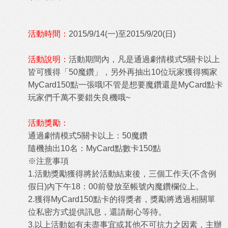
活動時間：
2015/9/14(一)至2015/9/20(日)
活動說明：
活動期間內，凡是通過劇情模式5關卡以上
皆可獲得「50魔鑽」，另外再抽出10位玩家獲得獨家
MyCard150點一張哦!不管是想要魔鑽還是MyCard點卡
玩家們千萬不要錯失良機哦~
活動獎勵：
通過劇情模式5關卡以上：50魔鑽
隨機抽出10名：MyCard點數卡150點
※注意事項
1.
活動獎勵獲得將於活動結束後，三個工作天(不含例
假日)內下午18：00前發放至帳號內魔鑽欄位上。
2.
獲得MyCard150點卡的得獎者，獎勵將透過相關單
位私密方式提供訊息，還請耐心等待。
3.
以上活動如有未盡事宜或其他不可抗力之因素，主辦