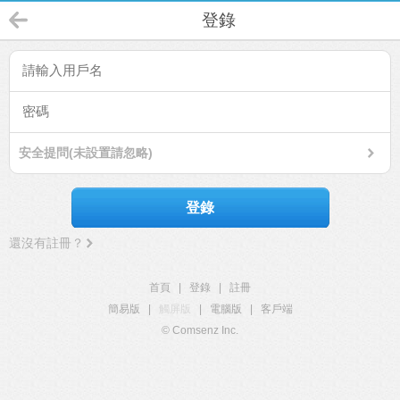
登錄
安全提問(未設置請忽略)
登錄
還沒有註冊？
首頁
|
登錄
|
註冊
簡易版
|
觸屏版
|
電腦版
|
客戶端
© Comsenz Inc.