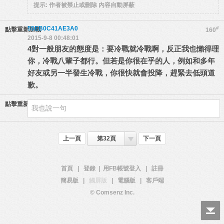
提示:
作者被禁止或刪除 內容自動屏蔽
55EB0C41AE3A0
#
點擊重新加載
160
2015-9-8 00:48:01
4對一般朋友的態度是：要冷戰就冷戰啊，反正我也懶得理
你，冷戰八輩子都行。但若是你很在乎的人，例如和多年
好友或另一半發生冷戰，你很快就會投降，趕緊去低頭道
歉。
點擊重新加載
上一頁
第32頁
下一頁
首頁
|
登錄
|
用FB帳號登入
|
註冊
簡易版
|
觸屏版
|
電腦版
|
客戶端
© Comsenz Inc.