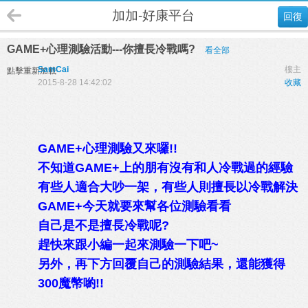
加加-好康平台
回復
GAME+心理測驗活動---你擅長冷戰嗎?
看全部
SamCai
樓主
點擊重新加載
2015-8-28 14:42:02
收藏
GAME+心理測驗又來囉!!
不知道GAME+上的朋有沒有和人冷戰過的經驗
有些人適合大吵一架，有些人則擅長以冷戰解決
GAME+今天就要來幫各位測驗看看
自己是不是擅長冷戰呢?
趕快來跟小編一起來測驗一下吧~
另外，再下方回覆自己的測驗結果，還能獲得
300魔幣喲!!