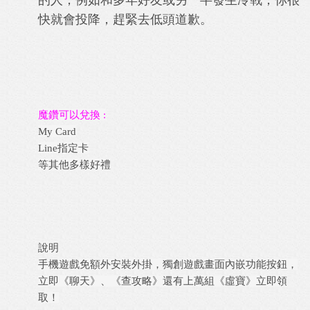
的人，例如和多年好友或另一半發生冷戰，你很
快就會投降，趕緊去低頭道歉。
魔鑽可以兌換 :
My Card
Line指定卡
等其他多樣好禮
說明
手機遊戲免額外安裝外掛，獨創遊戲畫面內嵌功能按鈕，
立即《聊天》、《查攻略》還有上萬組《虛寶》立即領
取！