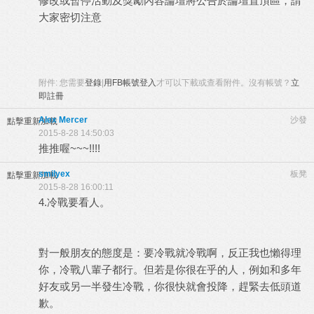
修改或暫停活動及獎勵內容論壇將公告於論壇置頂區，請
大家密切注意
附件:
您需要
登錄
|
用FB帳號登入
才可以下載或查看附件。沒有帳號？
立
即註冊
Alex Mercer
沙發
點擊重新加載
2015-8-28 14:50:03
推推喔~~~!!!!
smilyex
板凳
點擊重新加載
2015-8-28 16:00:11
4.冷戰要看人。
對一般朋友的態度是：要冷戰就冷戰啊，反正我也懶得理
你，冷戰八輩子都行。但若是你很在乎的人，例如和多年
好友或另一半發生冷戰，你很快就會投降，趕緊去低頭道
歉。