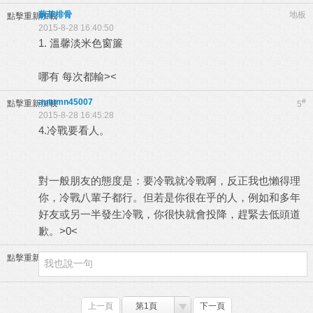
蘇菲排骨
地板
點擊重新加載
2015-8-28 16:40:50
1. 溫馨淡米色窗簾
哪有 每次都輸><
autumn45007
#
點擊重新加載
5
2015-8-28 16:45:28
4.冷戰要看人。
對一般朋友的態度是：要冷戰就冷戰啊，反正我也懶得理
你，冷戰八輩子都行。但若是你很在乎的人，例如和多年
好友或另一半發生冷戰，你很快就會投降，趕緊去低頭道
歉。>0<
點擊重新加載
上一頁
第1頁
下一頁