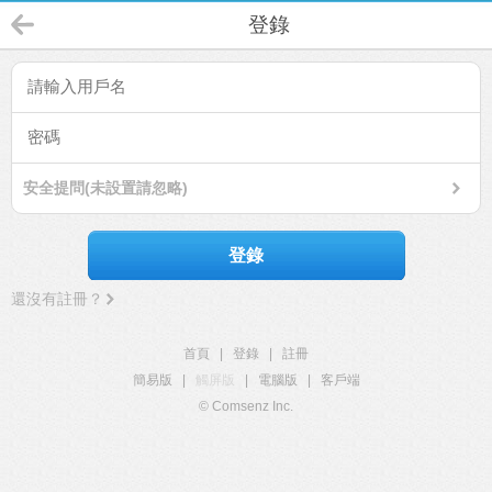
登錄
安全提問(未設置請忽略)
登錄
還沒有註冊？
首頁
|
登錄
|
註冊
簡易版
|
觸屏版
|
電腦版
|
客戶端
© Comsenz Inc.