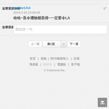
sasuke1314
#
點擊重新加載
5
2014-3-20 23:00:04
哈哈~吾令禮物都吾得~一定要令LA
點擊重新加載
上一頁
第1頁
下一頁
首頁
|
登錄
|
用FB帳號登入
|
註冊
簡易版
|
觸屏版
|
電腦版
|
客戶端
© Comsenz Inc.