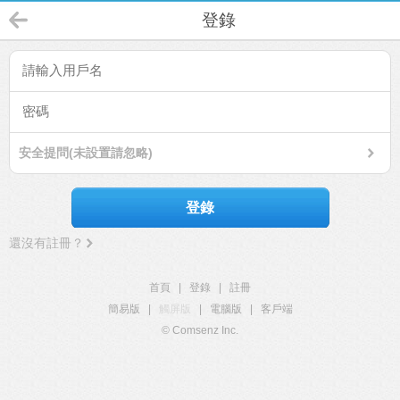
登錄
安全提問(未設置請忽略)
登錄
還沒有註冊？
首頁
|
登錄
|
註冊
簡易版
|
觸屏版
|
電腦版
|
客戶端
© Comsenz Inc.