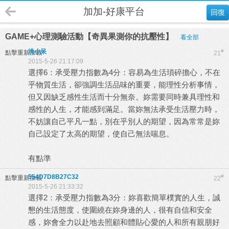
加加-好康平台
回復
GAME+心理測驗活動【奇異果測你的抗壓性】
看全部
洪小呆
#
點擊重新加載
21
2015-5-26 21:17:09
選擇6：承受壓力指數為4分：容易為生活瑣碎擔心，不在
乎物質生活，卻強調生活品味的重要，能理性分析事情，
但又因缺乏感性生活而十分無奈。妳需要同時兼具理性和
感性的人生，才能感到滿足。當妳無法承受生活壓力時，
不妨讓自己平凡一點，別在乎別人的期望，因為常常是妳
自己設定了太高的期望，使自己無法喘息。
有點準
554D7D8B27C32
#
點擊重新加載
22
2015-5-26 21:33:32
選擇2：承受壓力指數為3分：妳喜歡簡單樸實的人生，誠
懇的生活態度，使圍繞在妳身邊的人，很有自信和安全
感，妳會全力以赴地去照顧和體貼心愛的人和所有親朋好